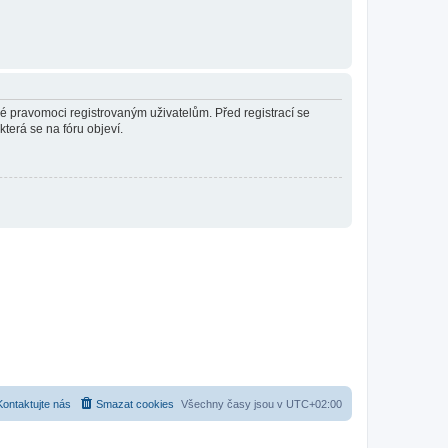
né pravomoci registrovaným uživatelům. Před registrací se
která se na fóru objeví.
Kontaktujte nás
Smazat cookies
Všechny časy jsou v
UTC+02:00