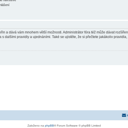
hlášení
 vteřin a dává vám mnohem větší možnosti. Administrátor fóra též může dávat rozšíře
 s dalšími pravidly a ujednáními. Také se ujistěte, že si přečtete jakákoliv pravidla, 
Založeno na
phpBB
® Forum Software © phpBB Limited