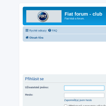
Fiat forum - club
Fiat klub a forum.
Rychlé odkazy
FAQ
Obsah fóra
Přihlásit se
Uživatelské jméno:
Heslo:
Zapomněl(a) jsem heslo
Přihlásit mě automaticky při ka