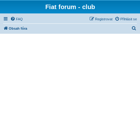
Fiat forum - club
FAQ
Registrovat
Přihlásit se
H
Obsah fóra
l
e
d
a
t