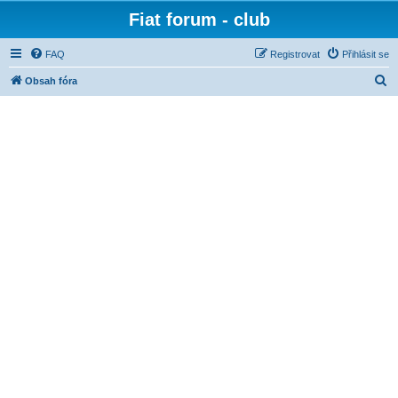
Fiat forum - club
FAQ
Registrovat
Přihlásit se
H
Obsah fóra
l
e
d
a
t