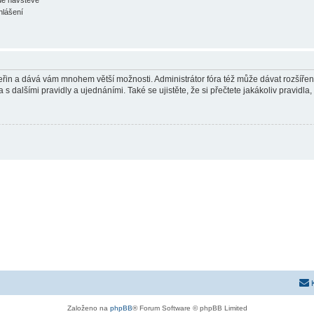
hlášení
 vteřin a dává vám mnohem větší možnosti. Administrátor fóra též může dávat rozšíře
 s dalšími pravidly a ujednáními. Také se ujistěte, že si přečtete jakákoliv pravidla, 
Založeno na
phpBB
® Forum Software © phpBB Limited