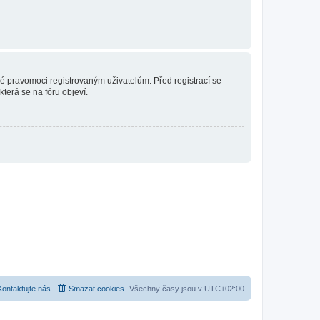
né pravomoci registrovaným uživatelům. Před registrací se
která se na fóru objeví.
Kontaktujte nás
Smazat cookies
Všechny časy jsou v
UTC+02:00