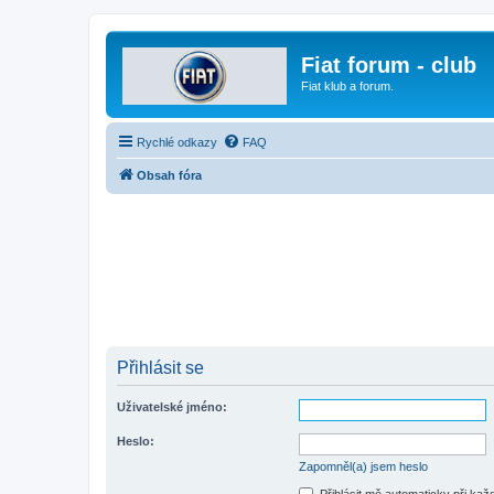
Fiat forum - club
Fiat klub a forum.
Rychlé odkazy
FAQ
Obsah fóra
Přihlásit se
Uživatelské jméno:
Heslo:
Zapomněl(a) jsem heslo
Přihlásit mě automaticky při ka