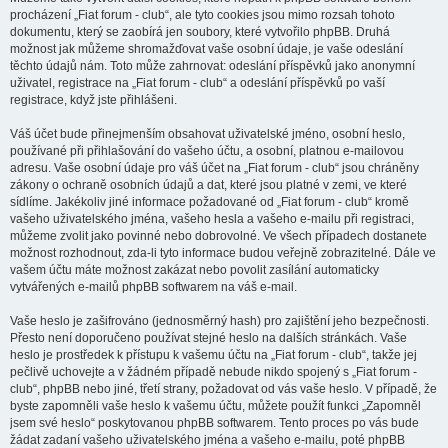
procházení „Fiat forum - club“, ale tyto cookies jsou mimo rozsah tohoto
dokumentu, který se zaobírá jen soubory, které vytvořilo phpBB. Druhá
možnost jak můžeme shromažďovat vaše osobní údaje, je vaše odeslání
těchto údajů nám. Toto může zahrnovat: odeslání příspěvků jako anonymní
uživatel, registrace na „Fiat forum - club“ a odeslání příspěvků po vaší
registrace, když jste přihlášeni.
Váš účet bude přinejmenším obsahovat uživatelské jméno, osobní heslo,
používané při přihlašování do vašeho účtu, a osobní, platnou e-mailovou
adresu. Vaše osobní údaje pro váš účet na „Fiat forum - club“ jsou chráněny
zákony o ochraně osobních údajů a dat, které jsou platné v zemi, ve které
sídlíme. Jakékoliv jiné informace požadované od „Fiat forum - club“ kromě
vašeho uživatelského jména, vašeho hesla a vašeho e-mailu při registraci,
můžeme zvolit jako povinné nebo dobrovolné. Ve všech případech dostanete
možnost rozhodnout, zda-li tyto informace budou veřejně zobrazitelné. Dále ve
vašem účtu máte možnost zakázat nebo povolit zasílání automaticky
vytvářených e-mailů phpBB softwarem na váš e-mail.
Vaše heslo je zašifrováno (jednosměrný hash) pro zajištění jeho bezpečnosti.
Přesto není doporučeno používat stejné heslo na dalších stránkách. Vaše
heslo je prostředek k přístupu k vašemu účtu na „Fiat forum - club“, takže jej
pečlivě uchovejte a v žádném případě nebude nikdo spojený s „Fiat forum -
club“, phpBB nebo jiné, třetí strany, požadovat od vás vaše heslo. V případě, že
byste zapomněli vaše heslo k vašemu účtu, můžete použít funkci „Zapomněl
jsem své heslo“ poskytovanou phpBB softwarem. Tento proces po vás bude
žádat zadaní vašeho uživatelského jména a vašeho e-mailu, poté phpBB