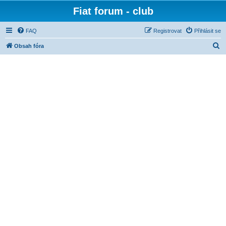
Fiat forum - club
FAQ
Registrovat
Přihlásit se
H
Obsah fóra
l
e
d
a
t