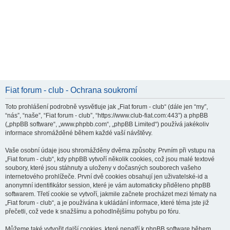
Fiat forum - club - Ochrana soukromí
Toto prohlášení podrobně vysvětluje jak „Fiat forum - club“ (dále jen “my”,
“nás”, “naše”, “Fiat forum - club”, “https://www.club-fiat.com:443”) a phpBB
(„phpBB software“, „www.phpbb.com“, „phpBB Limited“) používá jakékoliv
informace shromážděné během každé vaší návštěvy.
Vaše osobní údaje jsou shromážděny dvěma způsoby. Prvním při vstupu na
„Fiat forum - club“, kdy phpBB vytvoří několik cookies, což jsou malé textové
soubory, které jsou stáhnuty a uloženy v dočasných souborech vašeho
internetového prohlížeče. První dvě cookies obsahují jen uživatelské-id a
anonymní identifikátor session, které je vám automaticky přiděleno phpBB
softwarem. Třetí cookie se vytvoří, jakmile začnete procházet mezi tématy na
„Fiat forum - club“, a je používána k ukládání informace, které téma jste již
přečetli, což vede k snažšímu a pohodlnějšímu pohybu po fóru.
Můžeme také vytvořit další cookies, které nepatří k phpBB software během