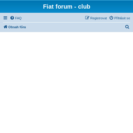
Fiat forum - club
FAQ
Registrovat
Přihlásit se
H
Obsah fóra
l
e
d
a
t