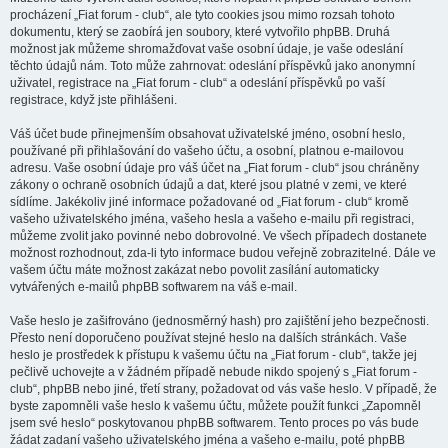
procházení „Fiat forum - club“, ale tyto cookies jsou mimo rozsah tohoto
dokumentu, který se zaobírá jen soubory, které vytvořilo phpBB. Druhá
možnost jak můžeme shromažďovat vaše osobní údaje, je vaše odeslání
těchto údajů nám. Toto může zahrnovat: odeslání příspěvků jako anonymní
uživatel, registrace na „Fiat forum - club“ a odeslání příspěvků po vaší
registrace, když jste přihlášeni.
Váš účet bude přinejmenším obsahovat uživatelské jméno, osobní heslo,
používané při přihlašování do vašeho účtu, a osobní, platnou e-mailovou
adresu. Vaše osobní údaje pro váš účet na „Fiat forum - club“ jsou chráněny
zákony o ochraně osobních údajů a dat, které jsou platné v zemi, ve které
sídlíme. Jakékoliv jiné informace požadované od „Fiat forum - club“ kromě
vašeho uživatelského jména, vašeho hesla a vašeho e-mailu při registraci,
můžeme zvolit jako povinné nebo dobrovolné. Ve všech případech dostanete
možnost rozhodnout, zda-li tyto informace budou veřejně zobrazitelné. Dále ve
vašem účtu máte možnost zakázat nebo povolit zasílání automaticky
vytvářených e-mailů phpBB softwarem na váš e-mail.
Vaše heslo je zašifrováno (jednosměrný hash) pro zajištění jeho bezpečnosti.
Přesto není doporučeno používat stejné heslo na dalších stránkách. Vaše
heslo je prostředek k přístupu k vašemu účtu na „Fiat forum - club“, takže jej
pečlivě uchovejte a v žádném případě nebude nikdo spojený s „Fiat forum -
club“, phpBB nebo jiné, třetí strany, požadovat od vás vaše heslo. V případě, že
byste zapomněli vaše heslo k vašemu účtu, můžete použít funkci „Zapomněl
jsem své heslo“ poskytovanou phpBB softwarem. Tento proces po vás bude
žádat zadaní vašeho uživatelského jména a vašeho e-mailu, poté phpBB