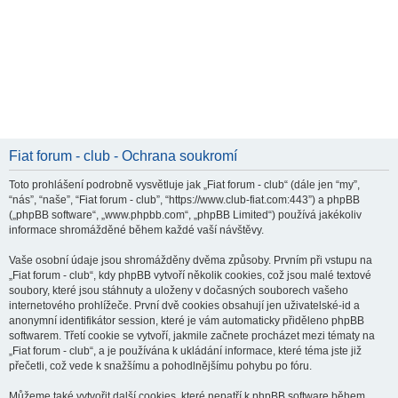
Fiat forum - club - Ochrana soukromí
Toto prohlášení podrobně vysvětluje jak „Fiat forum - club“ (dále jen “my”,
“nás”, “naše”, “Fiat forum - club”, “https://www.club-fiat.com:443”) a phpBB
(„phpBB software“, „www.phpbb.com“, „phpBB Limited“) používá jakékoliv
informace shromážděné během každé vaší návštěvy.
Vaše osobní údaje jsou shromážděny dvěma způsoby. Prvním při vstupu na
„Fiat forum - club“, kdy phpBB vytvoří několik cookies, což jsou malé textové
soubory, které jsou stáhnuty a uloženy v dočasných souborech vašeho
internetového prohlížeče. První dvě cookies obsahují jen uživatelské-id a
anonymní identifikátor session, které je vám automaticky přiděleno phpBB
softwarem. Třetí cookie se vytvoří, jakmile začnete procházet mezi tématy na
„Fiat forum - club“, a je používána k ukládání informace, které téma jste již
přečetli, což vede k snažšímu a pohodlnějšímu pohybu po fóru.
Můžeme také vytvořit další cookies, které nepatří k phpBB software během