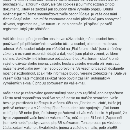
procházení „Fiat forum - club“, ale tyto cookies jsou mimo rozsah tohoto
dokumentu, který se zaobírá jen soubory, které vytvořilo phpBB. Druhá
možnost jak můžeme shromažďovat vaše osobní údaje, je vaše odeslání
těchto údajů nám. Toto může zahrnovat: odeslání příspěvků jako anonymní
uživatel, registrace na „Fiat forum - club“ a odeslání příspěvků po vaší
registrace, když jste přihlášeni.
Váš účet bude přinejmenším obsahovat uživatelské jméno, osobní heslo,
používané při přihlašování do vašeho účtu, a osobní, platnou e-mailovou
adresu. Vaše osobní údaje pro váš účet na „Fiat forum - club“ jsou chráněny
zákony o ochraně osobních údajů a dat, které jsou platné v zemi, ve které
sídlíme. Jakékoliv jiné informace požadované od „Fiat forum - club“ kromě
vašeho uživatelského jména, vašeho hesla a vašeho e-mailu při registraci,
můžeme zvolit jako povinné nebo dobrovolné. Ve všech případech dostanete
možnost rozhodnout, zda-li tyto informace budou veřejně zobrazitelné. Dále ve
vašem účtu máte možnost zakázat nebo povolit zasílání automaticky
vytvářených e-mailů phpBB softwarem na váš e-mail.
Vaše heslo je zašifrováno (jednosměrný hash) pro zajištění jeho bezpečnosti.
Přesto není doporučeno používat stejné heslo na dalších stránkách. Vaše
heslo je prostředek k přístupu k vašemu účtu na „Fiat forum - club“, takže jej
pečlivě uchovejte a v žádném případě nebude nikdo spojený s „Fiat forum -
club“, phpBB nebo jiné, třetí strany, požadovat od vás vaše heslo. V případě, že
byste zapomněli vaše heslo k vašemu účtu, můžete použít funkci „Zapomněl
jsem své heslo“ poskytovanou phpBB softwarem. Tento proces po vás bude
žádat zadaní vašeho uživatelského jména a vašeho e-mailu, poté phpBB