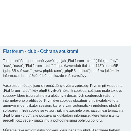
Fiat forum - club - Ochrana soukromí
Toto prohlášení podrobně vysvětluje jak „Fiat forum - club“ (dále jen “my”,
“nás”, “naše”, “Fiat forum - club”, “https://www.club-fiat.com:443”) a phpBB
(„phpBB software“, „www.phpbb.com“, „phpBB Limited“) používá jakékoliv
informace shromážděné během každé vaší návštěvy.
Vaše osobní údaje jsou shromážděny dvěma způsoby. Prvním při vstupu na
„Fiat forum - club“, kdy phpBB vytvoří několik cookies, což jsou malé textové
soubory, které jsou stáhnuty a uloženy v dočasných souborech vašeho
internetového prohlížeče. První dvě cookies obsahují jen uživatelské-id a
anonymní identifikátor session, které je vám automaticky přiděleno phpBB
softwarem. Třetí cookie se vytvoří, jakmile začnete procházet mezi tématy na
„Fiat forum - club“, a je používána k ukládání informace, které téma jste již
přečetli, což vede k snažšímu a pohodlnějšímu pohybu po fóru.
Můžeme také vytvořit další cookies, které nepatří k phpBB software během