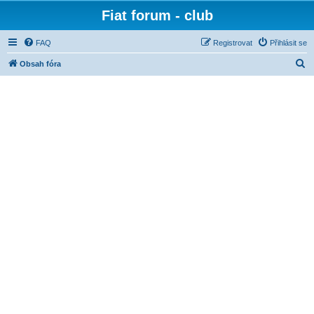
Fiat forum - club
FAQ
Registrovat
Přihlásit se
H
Obsah fóra
l
e
d
a
t