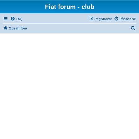
Fiat forum - club
FAQ
Registrovat
Přihlásit se
H
Obsah fóra
l
e
d
a
t