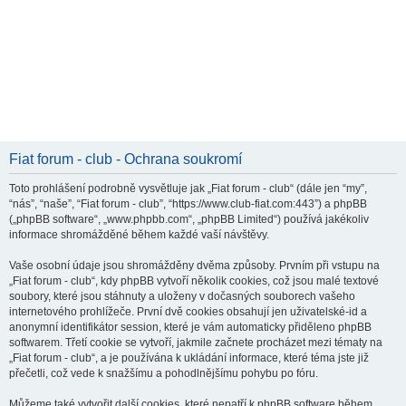
Fiat forum - club - Ochrana soukromí
Toto prohlášení podrobně vysvětluje jak „Fiat forum - club“ (dále jen “my”,
“nás”, “naše”, “Fiat forum - club”, “https://www.club-fiat.com:443”) a phpBB
(„phpBB software“, „www.phpbb.com“, „phpBB Limited“) používá jakékoliv
informace shromážděné během každé vaší návštěvy.
Vaše osobní údaje jsou shromážděny dvěma způsoby. Prvním při vstupu na
„Fiat forum - club“, kdy phpBB vytvoří několik cookies, což jsou malé textové
soubory, které jsou stáhnuty a uloženy v dočasných souborech vašeho
internetového prohlížeče. První dvě cookies obsahují jen uživatelské-id a
anonymní identifikátor session, které je vám automaticky přiděleno phpBB
softwarem. Třetí cookie se vytvoří, jakmile začnete procházet mezi tématy na
„Fiat forum - club“, a je používána k ukládání informace, které téma jste již
přečetli, což vede k snažšímu a pohodlnějšímu pohybu po fóru.
Můžeme také vytvořit další cookies, které nepatří k phpBB software během