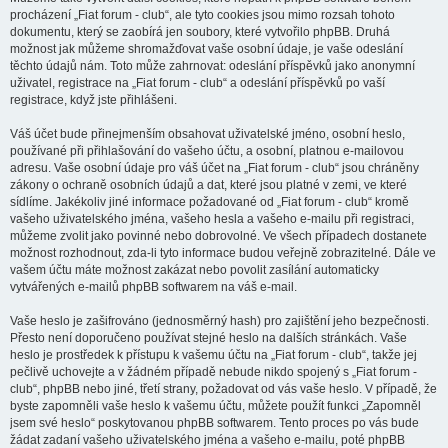
procházení „Fiat forum - club“, ale tyto cookies jsou mimo rozsah tohoto
dokumentu, který se zaobírá jen soubory, které vytvořilo phpBB. Druhá
možnost jak můžeme shromažďovat vaše osobní údaje, je vaše odeslání
těchto údajů nám. Toto může zahrnovat: odeslání příspěvků jako anonymní
uživatel, registrace na „Fiat forum - club“ a odeslání příspěvků po vaší
registrace, když jste přihlášeni.
Váš účet bude přinejmenším obsahovat uživatelské jméno, osobní heslo,
používané při přihlašování do vašeho účtu, a osobní, platnou e-mailovou
adresu. Vaše osobní údaje pro váš účet na „Fiat forum - club“ jsou chráněny
zákony o ochraně osobních údajů a dat, které jsou platné v zemi, ve které
sídlíme. Jakékoliv jiné informace požadované od „Fiat forum - club“ kromě
vašeho uživatelského jména, vašeho hesla a vašeho e-mailu při registraci,
můžeme zvolit jako povinné nebo dobrovolné. Ve všech případech dostanete
možnost rozhodnout, zda-li tyto informace budou veřejně zobrazitelné. Dále ve
vašem účtu máte možnost zakázat nebo povolit zasílání automaticky
vytvářených e-mailů phpBB softwarem na váš e-mail.
Vaše heslo je zašifrováno (jednosměrný hash) pro zajištění jeho bezpečnosti.
Přesto není doporučeno používat stejné heslo na dalších stránkách. Vaše
heslo je prostředek k přístupu k vašemu účtu na „Fiat forum - club“, takže jej
pečlivě uchovejte a v žádném případě nebude nikdo spojený s „Fiat forum -
club“, phpBB nebo jiné, třetí strany, požadovat od vás vaše heslo. V případě, že
byste zapomněli vaše heslo k vašemu účtu, můžete použít funkci „Zapomněl
jsem své heslo“ poskytovanou phpBB softwarem. Tento proces po vás bude
žádat zadaní vašeho uživatelského jména a vašeho e-mailu, poté phpBB