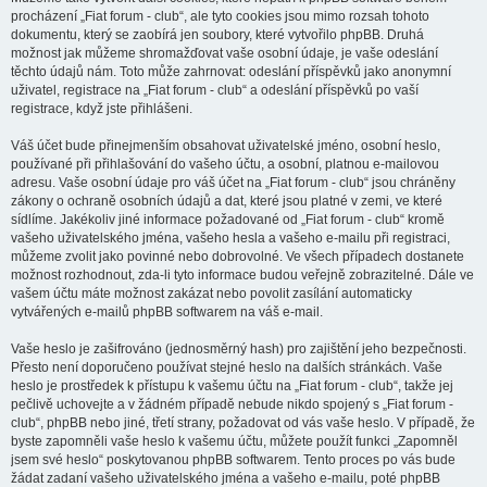
procházení „Fiat forum - club“, ale tyto cookies jsou mimo rozsah tohoto
dokumentu, který se zaobírá jen soubory, které vytvořilo phpBB. Druhá
možnost jak můžeme shromažďovat vaše osobní údaje, je vaše odeslání
těchto údajů nám. Toto může zahrnovat: odeslání příspěvků jako anonymní
uživatel, registrace na „Fiat forum - club“ a odeslání příspěvků po vaší
registrace, když jste přihlášeni.
Váš účet bude přinejmenším obsahovat uživatelské jméno, osobní heslo,
používané při přihlašování do vašeho účtu, a osobní, platnou e-mailovou
adresu. Vaše osobní údaje pro váš účet na „Fiat forum - club“ jsou chráněny
zákony o ochraně osobních údajů a dat, které jsou platné v zemi, ve které
sídlíme. Jakékoliv jiné informace požadované od „Fiat forum - club“ kromě
vašeho uživatelského jména, vašeho hesla a vašeho e-mailu při registraci,
můžeme zvolit jako povinné nebo dobrovolné. Ve všech případech dostanete
možnost rozhodnout, zda-li tyto informace budou veřejně zobrazitelné. Dále ve
vašem účtu máte možnost zakázat nebo povolit zasílání automaticky
vytvářených e-mailů phpBB softwarem na váš e-mail.
Vaše heslo je zašifrováno (jednosměrný hash) pro zajištění jeho bezpečnosti.
Přesto není doporučeno používat stejné heslo na dalších stránkách. Vaše
heslo je prostředek k přístupu k vašemu účtu na „Fiat forum - club“, takže jej
pečlivě uchovejte a v žádném případě nebude nikdo spojený s „Fiat forum -
club“, phpBB nebo jiné, třetí strany, požadovat od vás vaše heslo. V případě, že
byste zapomněli vaše heslo k vašemu účtu, můžete použít funkci „Zapomněl
jsem své heslo“ poskytovanou phpBB softwarem. Tento proces po vás bude
žádat zadaní vašeho uživatelského jména a vašeho e-mailu, poté phpBB