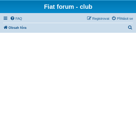
Fiat forum - club
FAQ
Registrovat
Přihlásit se
H
Obsah fóra
l
e
d
a
t