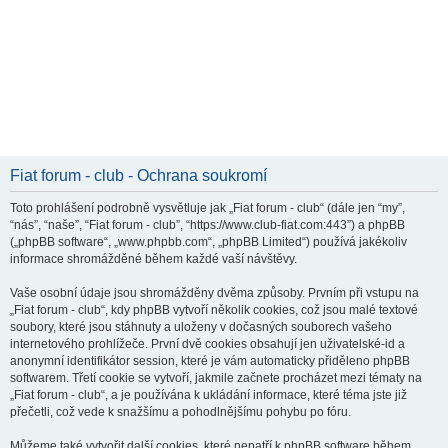
Fiat forum - club - Ochrana soukromí
Toto prohlášení podrobně vysvětluje jak „Fiat forum - club“ (dále jen “my”,
“nás”, “naše”, “Fiat forum - club”, “https://www.club-fiat.com:443”) a phpBB
(„phpBB software“, „www.phpbb.com“, „phpBB Limited“) používá jakékoliv
informace shromážděné během každé vaší návštěvy.
Vaše osobní údaje jsou shromážděny dvěma způsoby. Prvním při vstupu na
„Fiat forum - club“, kdy phpBB vytvoří několik cookies, což jsou malé textové
soubory, které jsou stáhnuty a uloženy v dočasných souborech vašeho
internetového prohlížeče. První dvě cookies obsahují jen uživatelské-id a
anonymní identifikátor session, které je vám automaticky přiděleno phpBB
softwarem. Třetí cookie se vytvoří, jakmile začnete procházet mezi tématy na
„Fiat forum - club“, a je používána k ukládání informace, které téma jste již
přečetli, což vede k snažšímu a pohodlnějšímu pohybu po fóru.
Můžeme také vytvořit další cookies, které nepatří k phpBB software během