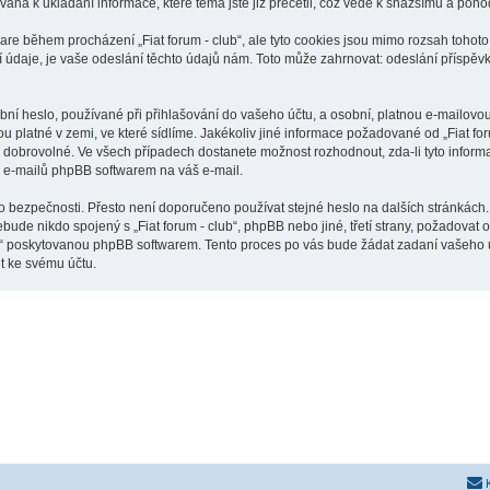
ívána k ukládání informace, které téma jste již přečetli, což vede k snažšímu a poh
are během procházení „Fiat forum - club“, ale tyto cookies jsou mimo rozsah tohoto 
je, je vaše odeslání těchto údajů nám. Toto může zahrnovat: odeslání příspěvků j
í heslo, používané při přihlašování do vašeho účtu, a osobní, platnou e-mailovou 
ou platné v zemi, ve které sídlíme. Jakékoliv jiné informace požadované od „Fiat f
o dobrovolné. Ve všech případech dostanete možnost rozhodnout, zda-li tyto infor
h e-mailů phpBB softwarem na váš e-mail.
o bezpečnosti. Přesto není doporučeno používat stejné heslo na dalších stránkách. 
ebude nikdo spojený s „Fiat forum - club“, phpBB nebo jiné, třetí strany, požadovat
o“ poskytovanou phpBB softwarem. Tento proces po vás bude žádat zadaní vašeho 
t ke svému účtu.