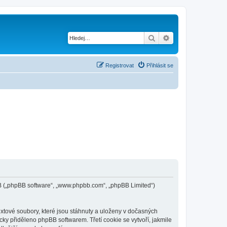
Hledat
Pokročilé hledání
Registrovat
Přihlásit se
phpBB („phpBB software“, „www.phpbb.com“, „phpBB Limited“)
extové soubory, které jsou stáhnuty a uloženy v dočasných
cky přiděleno phpBB softwarem. Třetí cookie se vytvoří, jakmile