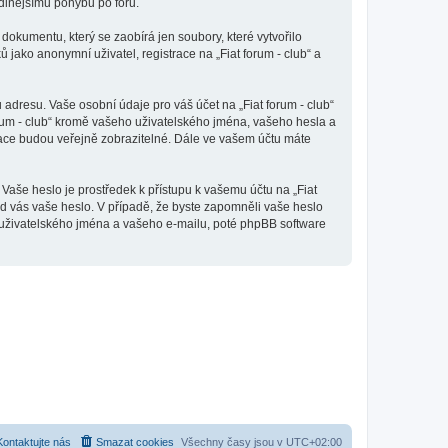
odlnějšímu pohybu po fóru.
dokumentu, který se zaobírá jen soubory, které vytvořilo
ako anonymní uživatel, registrace na „Fiat forum - club“ a
adresu. Vaše osobní údaje pro váš účet na „Fiat forum - club“
orum - club“ kromě vašeho uživatelského jména, vašeho hesla a
mace budou veřejně zobrazitelné. Dále ve vašem účtu máte
Vaše heslo je prostředek k přístupu k vašemu účtu na „Fiat
 od vás vaše heslo. V případě, že byste zapomněli vaše heslo
uživatelského jména a vašeho e-mailu, poté phpBB software
Kontaktujte nás
Smazat cookies
Všechny časy jsou v
UTC+02:00