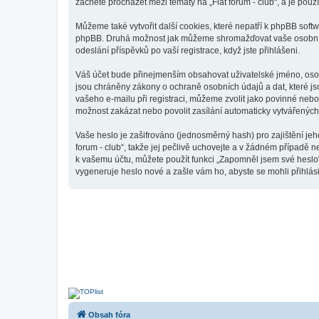
začnete procházet mezi tématy na „Fiat forum - club“, a je použ
Můžeme také vytvořit další cookies, které nepatří k phpBB softw
phpBB. Druhá možnost jak můžeme shromažďovat vaše osobní úda
odeslání příspěvků po vaší registrace, když jste přihlášeni.
Váš účet bude přinejmenším obsahovat uživatelské jméno, osobn
jsou chráněny zákony o ochraně osobních údajů a dat, které js
vašeho e-mailu při registraci, můžeme zvolit jako povinné neb
možnost zakázat nebo povolit zasílání automaticky vytvářenýc
Vaše heslo je zašifrováno (jednosměrný hash) pro zajištění jeh
forum - club“, takže jej pečlivě uchovejte a v žádném případě n
k vašemu účtu, můžete použít funkci „Zapomněl jsem své hesl
vygeneruje heslo nové a zašle vám ho, abyste se mohli přihlási
Obsah fóra