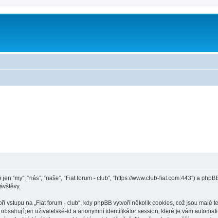
le jen “my”, “nás”, “naše”, “Fiat forum - club”, “https://www.club-fiat.com:443”) a 
ávštěvy.
vstupu na „Fiat forum - club“, kdy phpBB vytvoří několik cookies, což jsou malé t
bsahují jen uživatelské-id a anonymní identifikátor session, které je vám automati