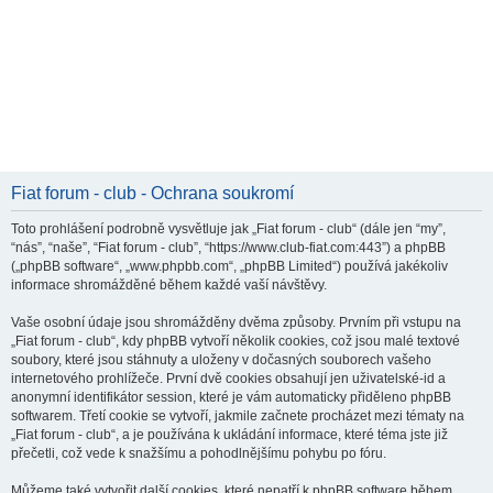
Fiat forum - club - Ochrana soukromí
Toto prohlášení podrobně vysvětluje jak „Fiat forum - club“ (dále jen “my”,
“nás”, “naše”, “Fiat forum - club”, “https://www.club-fiat.com:443”) a phpBB
(„phpBB software“, „www.phpbb.com“, „phpBB Limited“) používá jakékoliv
informace shromážděné během každé vaší návštěvy.
Vaše osobní údaje jsou shromážděny dvěma způsoby. Prvním při vstupu na
„Fiat forum - club“, kdy phpBB vytvoří několik cookies, což jsou malé textové
soubory, které jsou stáhnuty a uloženy v dočasných souborech vašeho
internetového prohlížeče. První dvě cookies obsahují jen uživatelské-id a
anonymní identifikátor session, které je vám automaticky přiděleno phpBB
softwarem. Třetí cookie se vytvoří, jakmile začnete procházet mezi tématy na
„Fiat forum - club“, a je používána k ukládání informace, které téma jste již
přečetli, což vede k snažšímu a pohodlnějšímu pohybu po fóru.
Můžeme také vytvořit další cookies, které nepatří k phpBB software během