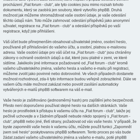
procházení „Fiat forum - club“, ale tyto cookies jsou mimo rozsah tohoto
dokumentu, který se zaobírá jen soubory, které vytvořilo phpBB. Druhá
možnost jak můžeme shromažďovat vaše osobní údaje, je vaše odeslání
těchto údajů nám. Toto může zahrnovat: odeslání příspěvků jako anonymní
uživatel, registrace na „Fiat forum - club“ a odeslání příspěvků po vaší
registrace, když jste přihlášeni.
Váš účet bude přinejmenším obsahovat uživatelské jméno, osobní heslo,
používané při přihlašování do vašeho účtu, a osobní, platnou e-mailovou
adresu. Vaše osobní údaje pro váš účet na „Fiat forum - club“ jsou chráněny
zákony o ochraně osobních údajů a dat, které jsou platné v zemi, ve které
sídlíme. Jakékoliv jiné informace požadované od „Fiat forum - club“ kromě
vašeho uživatelského jména, vašeho hesla a vašeho e-mailu při registraci,
můžeme zvolit jako povinné nebo dobrovolné. Ve všech případech dostanete
možnost rozhodnout, zda-li tyto informace budou veřejně zobrazitelné. Dále ve
vašem účtu máte možnost zakázat nebo povolit zasílání automaticky
vytvářených e-mailů phpBB softwarem na váš e-mail.
Vaše heslo je zašifrováno (jednosměrný hash) pro zajištění jeho bezpečnosti.
Přesto není doporučeno používat stejné heslo na dalších stránkách. Vaše
heslo je prostředek k přístupu k vašemu účtu na „Fiat forum - club“, takže jej
pečlivě uchovejte a v žádném případě nebude nikdo spojený s „Fiat forum -
club“, phpBB nebo jiné, třetí strany, požadovat od vás vaše heslo. V případě, že
byste zapomněli vaše heslo k vašemu účtu, můžete použít funkci „Zapomněl
jsem své heslo“ poskytovanou phpBB softwarem. Tento proces po vás bude
žádat zadaní vašeho uživatelského jména a vašeho e-mailu, poté phpBB