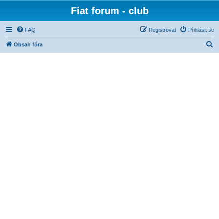
Fiat forum - club
FAQ
Registrovat
Přihlásit se
H
Obsah fóra
l
e
d
a
t