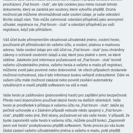
procházení „Fiat forum - club“, ale tyto cookies jsou mimo rozsah tohoto
dokumentu, který se zaobírá jen soubory, které vytvořilo phpBB. Druhá
možnost jak můžeme shromažďovat vaše osobní údaje, je vaše odeslání
těchto údajů nám. Toto může zahrnovat: odeslání příspěvků jako anonymní
uživatel, registrace na „Fiat forum - club“ a odeslání příspěvků po vaší
registrace, když jste přihlášeni.
Váš účet bude přinejmenším obsahovat uživatelské jméno, osobní heslo,
používané při přihlašování do vašeho účtu, a osobní, platnou e-mailovou
adresu. Vaše osobní údaje pro váš účet na „Fiat forum - club“ jsou chráněny
zákony o ochraně osobních údajů a dat, které jsou platné v zemi, ve které
sídlíme. Jakékoliv jiné informace požadované od „Fiat forum - club“ kromě
vašeho uživatelského jména, vašeho hesla a vašeho e-mailu při registraci,
můžeme zvolit jako povinné nebo dobrovolné. Ve všech případech dostanete
možnost rozhodnout, zda-li tyto informace budou veřejně zobrazitelné. Dále ve
vašem účtu máte možnost zakázat nebo povolit zasílání automaticky
vytvářených e-mailů phpBB softwarem na váš e-mail.
Vaše heslo je zašifrováno (jednosměrný hash) pro zajištění jeho bezpečnosti.
Přesto není doporučeno používat stejné heslo na dalších stránkách. Vaše
heslo je prostředek k přístupu k vašemu účtu na „Fiat forum - club“, takže jej
pečlivě uchovejte a v žádném případě nebude nikdo spojený s „Fiat forum -
club“, phpBB nebo jiné, třetí strany, požadovat od vás vaše heslo. V případě, že
byste zapomněli vaše heslo k vašemu účtu, můžete použít funkci „Zapomněl
jsem své heslo“ poskytovanou phpBB softwarem. Tento proces po vás bude
žádat zadaní vašeho uživatelského jména a vašeho e-mailu, poté phpBB