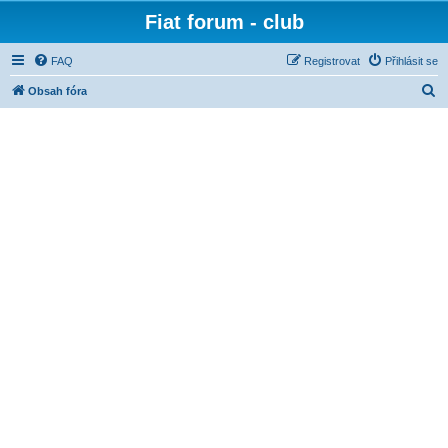
Fiat forum - club
FAQ
Registrovat
Přihlásit se
H
Obsah fóra
l
e
d
a
t