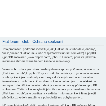
Fiat forum - club - Ochrana soukromí
Toto prohlášení podrobně vysvětluje jak „Fiat forum - club“ (dále jen “my”,
“nás”, “naše”, “Fiat forum - club”, “https://www.club-fiat.com:443”) a phpBB
(„phpBB software“, „www.phpbb.com“, „phpBB Limited“) používá jakékoliv
informace shromážděné během každé vaší návštěvy.
Vaše osobní údaje jsou shromážděny dvěma způsoby. Prvním při vstupu na
„Fiat forum - club“, kdy phpBB vytvoří několik cookies, což jsou malé textové
soubory, které jsou stáhnuty a uloženy v dočasných souborech vašeho
internetového prohlížeče. První dvě cookies obsahují jen uživatelské-id a
anonymní identifikátor session, které je vám automaticky přiděleno phpBB
softwarem. Třetí cookie se vytvoří, jakmile začnete procházet mezi tématy na
„Fiat forum - club“, a je používána k ukládání informace, které téma jste již
přečetli, což vede k snažšímu a pohodlnějšímu pohybu po fóru.
Můžeme také vytvořit další cookies, které nepatří k phpBB software během