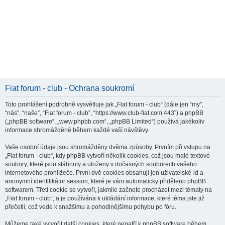
Fiat forum - club - Ochrana soukromí
Toto prohlášení podrobně vysvětluje jak „Fiat forum - club“ (dále jen “my”,
“nás”, “naše”, “Fiat forum - club”, “https://www.club-fiat.com:443”) a phpBB
(„phpBB software“, „www.phpbb.com“, „phpBB Limited“) používá jakékoliv
informace shromážděné během každé vaší návštěvy.
Vaše osobní údaje jsou shromážděny dvěma způsoby. Prvním při vstupu na
„Fiat forum - club“, kdy phpBB vytvoří několik cookies, což jsou malé textové
soubory, které jsou stáhnuty a uloženy v dočasných souborech vašeho
internetového prohlížeče. První dvě cookies obsahují jen uživatelské-id a
anonymní identifikátor session, které je vám automaticky přiděleno phpBB
softwarem. Třetí cookie se vytvoří, jakmile začnete procházet mezi tématy na
„Fiat forum - club“, a je používána k ukládání informace, které téma jste již
přečetli, což vede k snažšímu a pohodlnějšímu pohybu po fóru.
Můžeme také vytvořit další cookies, které nepatří k phpBB software během