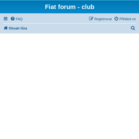
Fiat forum - club
FAQ
Registrovat
Přihlásit se
H
Obsah fóra
l
e
d
a
t