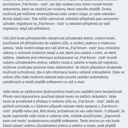
procházení „Fiat forum - club“, ale tyto cookies jsou mimo rozsah tohoto
dokumentu, který se zaobírá jen soubory, které vytvořilo phpBB. Druhá
možnost jak můžeme shromažďovat vaše osobní údaje, je vaše odeslání
těchto údajů nám. Toto může zahrnovat: odeslání příspěvků jako anonymní
uživatel, registrace na „Fiat forum - club“ a odeslání příspěvků po vaší
registrace, když jste přihlášeni.
Váš účet bude přinejmenším obsahovat uživatelské jméno, osobní heslo,
používané při přihlašování do vašeho účtu, a osobní, platnou e-mailovou
adresu. Vaše osobní údaje pro váš účet na „Fiat forum - club“ jsou chráněny
zákony o ochraně osobních údajů a dat, které jsou platné v zemi, ve které
sídlíme. Jakékoliv jiné informace požadované od „Fiat forum - club“ kromě
vašeho uživatelského jména, vašeho hesla a vašeho e-mailu při registraci,
můžeme zvolit jako povinné nebo dobrovolné. Ve všech případech dostanete
možnost rozhodnout, zda-li tyto informace budou veřejně zobrazitelné. Dále ve
vašem účtu máte možnost zakázat nebo povolit zasílání automaticky
vytvářených e-mailů phpBB softwarem na váš e-mail.
Vaše heslo je zašifrováno (jednosměrný hash) pro zajištění jeho bezpečnosti.
Přesto není doporučeno používat stejné heslo na dalších stránkách. Vaše
heslo je prostředek k přístupu k vašemu účtu na „Fiat forum - club“, takže jej
pečlivě uchovejte a v žádném případě nebude nikdo spojený s „Fiat forum -
club“, phpBB nebo jiné, třetí strany, požadovat od vás vaše heslo. V případě, že
byste zapomněli vaše heslo k vašemu účtu, můžete použít funkci „Zapomněl
jsem své heslo“ poskytovanou phpBB softwarem. Tento proces po vás bude
žádat zadaní vašeho uživatelského jména a vašeho e-mailu, poté phpBB