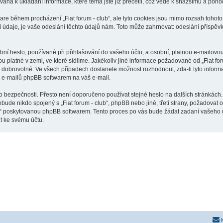
ívána k ukládání informace, které téma jste již přečetli, což vede k snažšímu a poh
are během procházení „Fiat forum - club“, ale tyto cookies jsou mimo rozsah tohoto 
je, je vaše odeslání těchto údajů nám. Toto může zahrnovat: odeslání příspěvků j
í heslo, používané při přihlašování do vašeho účtu, a osobní, platnou e-mailovou 
ou platné v zemi, ve které sídlíme. Jakékoliv jiné informace požadované od „Fiat f
o dobrovolné. Ve všech případech dostanete možnost rozhodnout, zda-li tyto infor
h e-mailů phpBB softwarem na váš e-mail.
o bezpečnosti. Přesto není doporučeno používat stejné heslo na dalších stránkách. 
ebude nikdo spojený s „Fiat forum - club“, phpBB nebo jiné, třetí strany, požadovat
o“ poskytovanou phpBB softwarem. Tento proces po vás bude žádat zadaní vašeho 
t ke svému účtu.