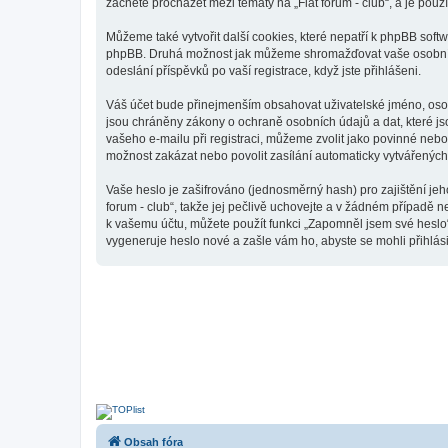
začnete procházet mezi tématy na „Fiat forum - club“, a je použ
Můžeme také vytvořit další cookies, které nepatří k phpBB softw
phpBB. Druhá možnost jak můžeme shromažďovat vaše osobní úda
odeslání příspěvků po vaší registrace, když jste přihlášeni.
Váš účet bude přinejmenším obsahovat uživatelské jméno, osobn
jsou chráněny zákony o ochraně osobních údajů a dat, které js
vašeho e-mailu při registraci, můžeme zvolit jako povinné neb
možnost zakázat nebo povolit zasílání automaticky vytvářenýc
Vaše heslo je zašifrováno (jednosměrný hash) pro zajištění jeh
forum - club“, takže jej pečlivě uchovejte a v žádném případě n
k vašemu účtu, můžete použít funkci „Zapomněl jsem své hesl
vygeneruje heslo nové a zašle vám ho, abyste se mohli přihlási
Obsah fóra