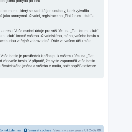
odlnějšímu pohybu po fóru.
dokumentu, který se zaobírá jen soubory, které vytvořilo
ako anonymní uživatel, registrace na „Fiat forum - club“ a
adresu. Vaše osobní údaje pro váš účet na „Fiat forum - club“
orum - club“ kromě vašeho uživatelského jména, vašeho hesla a
mace budou veřejně zobrazitelné. Dále ve vašem účtu máte
Vaše heslo je prostředek k přístupu k vašemu účtu na „Fiat
 od vás vaše heslo. V případě, že byste zapomněli vaše heslo
uživatelského jména a vašeho e-mailu, poté phpBB software
Kontaktujte nás
Smazat cookies
Všechny časy jsou v
UTC+02:00