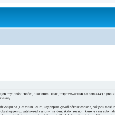
le jen “my”, “nás”, “naše”, “Fiat forum - club”, “https://www.club-fiat.com:443”) a 
ávštěvy.
vstupu na „Fiat forum - club“, kdy phpBB vytvoří několik cookies, což jsou malé t
bsahují jen uživatelské-id a anonymní identifikátor session, které je vám automati