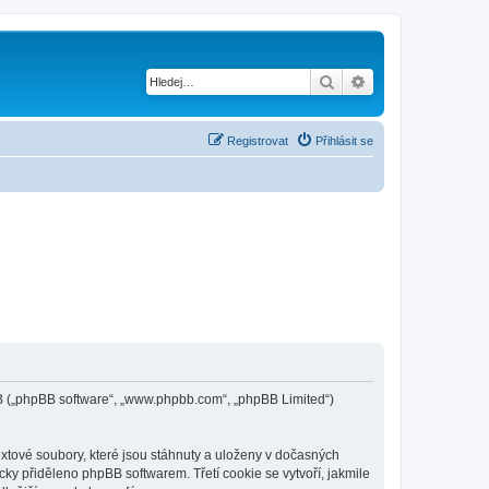
Hledat
Pokročilé hledání
Registrovat
Přihlásit se
phpBB („phpBB software“, „www.phpbb.com“, „phpBB Limited“)
extové soubory, které jsou stáhnuty a uloženy v dočasných
cky přiděleno phpBB softwarem. Třetí cookie se vytvoří, jakmile