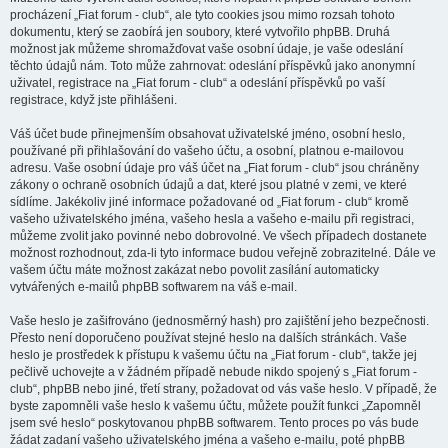
procházení „Fiat forum - club“, ale tyto cookies jsou mimo rozsah tohoto
dokumentu, který se zaobírá jen soubory, které vytvořilo phpBB. Druhá
možnost jak můžeme shromažďovat vaše osobní údaje, je vaše odeslání
těchto údajů nám. Toto může zahrnovat: odeslání příspěvků jako anonymní
uživatel, registrace na „Fiat forum - club“ a odeslání příspěvků po vaší
registrace, když jste přihlášeni.
Váš účet bude přinejmenším obsahovat uživatelské jméno, osobní heslo,
používané při přihlašování do vašeho účtu, a osobní, platnou e-mailovou
adresu. Vaše osobní údaje pro váš účet na „Fiat forum - club“ jsou chráněny
zákony o ochraně osobních údajů a dat, které jsou platné v zemi, ve které
sídlíme. Jakékoliv jiné informace požadované od „Fiat forum - club“ kromě
vašeho uživatelského jména, vašeho hesla a vašeho e-mailu při registraci,
můžeme zvolit jako povinné nebo dobrovolné. Ve všech případech dostanete
možnost rozhodnout, zda-li tyto informace budou veřejně zobrazitelné. Dále ve
vašem účtu máte možnost zakázat nebo povolit zasílání automaticky
vytvářených e-mailů phpBB softwarem na váš e-mail.
Vaše heslo je zašifrováno (jednosměrný hash) pro zajištění jeho bezpečnosti.
Přesto není doporučeno používat stejné heslo na dalších stránkách. Vaše
heslo je prostředek k přístupu k vašemu účtu na „Fiat forum - club“, takže jej
pečlivě uchovejte a v žádném případě nebude nikdo spojený s „Fiat forum -
club“, phpBB nebo jiné, třetí strany, požadovat od vás vaše heslo. V případě, že
byste zapomněli vaše heslo k vašemu účtu, můžete použít funkci „Zapomněl
jsem své heslo“ poskytovanou phpBB softwarem. Tento proces po vás bude
žádat zadaní vašeho uživatelského jména a vašeho e-mailu, poté phpBB