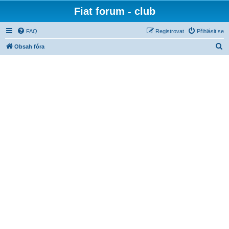
Fiat forum - club
FAQ
Registrovat
Přihlásit se
H
Obsah fóra
l
e
d
a
t