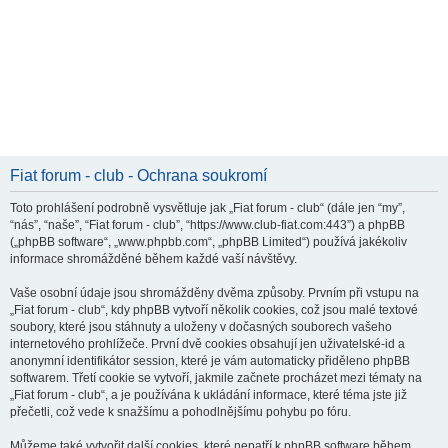
Fiat forum - club - Ochrana soukromí
Toto prohlášení podrobně vysvětluje jak „Fiat forum - club“ (dále jen “my”,
“nás”, “naše”, “Fiat forum - club”, “https://www.club-fiat.com:443”) a phpBB
(„phpBB software“, „www.phpbb.com“, „phpBB Limited“) používá jakékoliv
informace shromážděné během každé vaší návštěvy.
Vaše osobní údaje jsou shromážděny dvěma způsoby. Prvním při vstupu na
„Fiat forum - club“, kdy phpBB vytvoří několik cookies, což jsou malé textové
soubory, které jsou stáhnuty a uloženy v dočasných souborech vašeho
internetového prohlížeče. První dvě cookies obsahují jen uživatelské-id a
anonymní identifikátor session, které je vám automaticky přiděleno phpBB
softwarem. Třetí cookie se vytvoří, jakmile začnete procházet mezi tématy na
„Fiat forum - club“, a je používána k ukládání informace, které téma jste již
přečetli, což vede k snažšímu a pohodlnějšímu pohybu po fóru.
Můžeme také vytvořit další cookies, které nepatří k phpBB software během