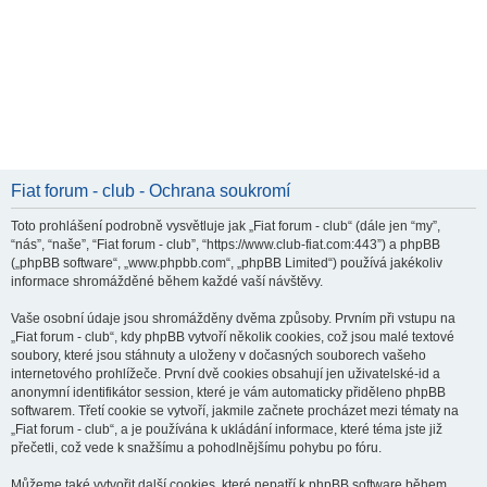
Fiat forum - club - Ochrana soukromí
Toto prohlášení podrobně vysvětluje jak „Fiat forum - club“ (dále jen “my”,
“nás”, “naše”, “Fiat forum - club”, “https://www.club-fiat.com:443”) a phpBB
(„phpBB software“, „www.phpbb.com“, „phpBB Limited“) používá jakékoliv
informace shromážděné během každé vaší návštěvy.
Vaše osobní údaje jsou shromážděny dvěma způsoby. Prvním při vstupu na
„Fiat forum - club“, kdy phpBB vytvoří několik cookies, což jsou malé textové
soubory, které jsou stáhnuty a uloženy v dočasných souborech vašeho
internetového prohlížeče. První dvě cookies obsahují jen uživatelské-id a
anonymní identifikátor session, které je vám automaticky přiděleno phpBB
softwarem. Třetí cookie se vytvoří, jakmile začnete procházet mezi tématy na
„Fiat forum - club“, a je používána k ukládání informace, které téma jste již
přečetli, což vede k snažšímu a pohodlnějšímu pohybu po fóru.
Můžeme také vytvořit další cookies, které nepatří k phpBB software během