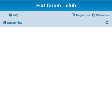
Fiat forum - club
FAQ
Registrovat
Přihlásit se
H
Obsah fóra
l
e
d
a
t