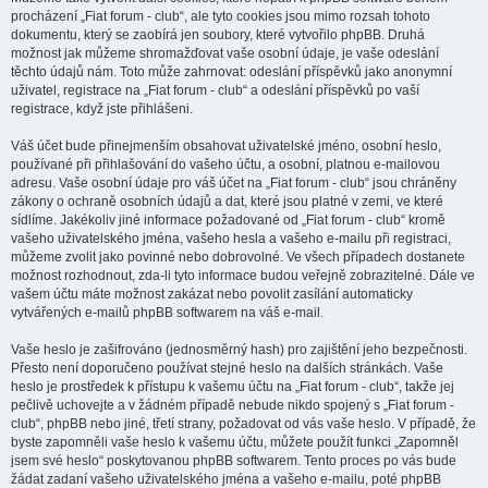
procházení „Fiat forum - club“, ale tyto cookies jsou mimo rozsah tohoto
dokumentu, který se zaobírá jen soubory, které vytvořilo phpBB. Druhá
možnost jak můžeme shromažďovat vaše osobní údaje, je vaše odeslání
těchto údajů nám. Toto může zahrnovat: odeslání příspěvků jako anonymní
uživatel, registrace na „Fiat forum - club“ a odeslání příspěvků po vaší
registrace, když jste přihlášeni.
Váš účet bude přinejmenším obsahovat uživatelské jméno, osobní heslo,
používané při přihlašování do vašeho účtu, a osobní, platnou e-mailovou
adresu. Vaše osobní údaje pro váš účet na „Fiat forum - club“ jsou chráněny
zákony o ochraně osobních údajů a dat, které jsou platné v zemi, ve které
sídlíme. Jakékoliv jiné informace požadované od „Fiat forum - club“ kromě
vašeho uživatelského jména, vašeho hesla a vašeho e-mailu při registraci,
můžeme zvolit jako povinné nebo dobrovolné. Ve všech případech dostanete
možnost rozhodnout, zda-li tyto informace budou veřejně zobrazitelné. Dále ve
vašem účtu máte možnost zakázat nebo povolit zasílání automaticky
vytvářených e-mailů phpBB softwarem na váš e-mail.
Vaše heslo je zašifrováno (jednosměrný hash) pro zajištění jeho bezpečnosti.
Přesto není doporučeno používat stejné heslo na dalších stránkách. Vaše
heslo je prostředek k přístupu k vašemu účtu na „Fiat forum - club“, takže jej
pečlivě uchovejte a v žádném případě nebude nikdo spojený s „Fiat forum -
club“, phpBB nebo jiné, třetí strany, požadovat od vás vaše heslo. V případě, že
byste zapomněli vaše heslo k vašemu účtu, můžete použít funkci „Zapomněl
jsem své heslo“ poskytovanou phpBB softwarem. Tento proces po vás bude
žádat zadaní vašeho uživatelského jména a vašeho e-mailu, poté phpBB