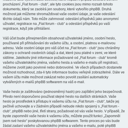
procházení „Fiat forum - club“, ale tyto cookies jsou mimo rozsah tohoto
dokumentu, který se zaobírá jen soubory, které vytvořilo phpBB. Druhá
možnost jak můžeme shromažďovat vaše osobní údaje, je vaše odeslání
těchto údajů nám. Toto může zahrnovat: odeslání příspěvků jako anonymní
uživatel, registrace na „Fiat forum - club“ a odeslání příspěvků po vaší
registrace, když jste přihlášeni.
Váš účet bude přinejmenším obsahovat uživatelské jméno, osobní heslo,
používané při přihlašování do vašeho účtu, a osobní, platnou e-mailovou
adresu. Vaše osobní údaje pro váš účet na „Fiat forum - club“ jsou chráněny
zákony o ochraně osobních údajů a dat, které jsou platné v zemi, ve které
sídlíme. Jakékoliv jiné informace požadované od „Fiat forum - club“ kromě
vašeho uživatelského jména, vašeho hesla a vašeho e-mailu při registraci,
můžeme zvolit jako povinné nebo dobrovolné. Ve všech případech dostanete
možnost rozhodnout, zda-li tyto informace budou veřejně zobrazitelné. Dále ve
vašem účtu máte možnost zakázat nebo povolit zasílání automaticky
vytvářených e-mailů phpBB softwarem na váš e-mail.
Vaše heslo je zašifrováno (jednosměrný hash) pro zajištění jeho bezpečnosti.
Přesto není doporučeno používat stejné heslo na dalších stránkách. Vaše
heslo je prostředek k přístupu k vašemu účtu na „Fiat forum - club“, takže jej
pečlivě uchovejte a v žádném případě nebude nikdo spojený s „Fiat forum -
club“, phpBB nebo jiné, třetí strany, požadovat od vás vaše heslo. V případě, že
byste zapomněli vaše heslo k vašemu účtu, můžete použít funkci „Zapomněl
jsem své heslo“ poskytovanou phpBB softwarem. Tento proces po vás bude
žádat zadaní vašeho uživatelského jména a vašeho e-mailu, poté phpBB