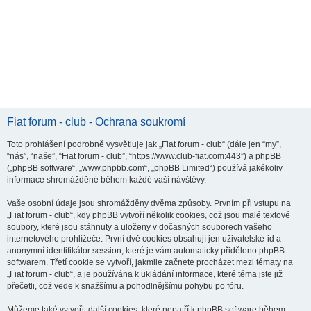
Fiat forum - club - Ochrana soukromí
Toto prohlášení podrobně vysvětluje jak „Fiat forum - club“ (dále jen “my”,
“nás”, “naše”, “Fiat forum - club”, “https://www.club-fiat.com:443”) a phpBB
(„phpBB software“, „www.phpbb.com“, „phpBB Limited“) používá jakékoliv
informace shromážděné během každé vaší návštěvy.
Vaše osobní údaje jsou shromážděny dvěma způsoby. Prvním při vstupu na
„Fiat forum - club“, kdy phpBB vytvoří několik cookies, což jsou malé textové
soubory, které jsou stáhnuty a uloženy v dočasných souborech vašeho
internetového prohlížeče. První dvě cookies obsahují jen uživatelské-id a
anonymní identifikátor session, které je vám automaticky přiděleno phpBB
softwarem. Třetí cookie se vytvoří, jakmile začnete procházet mezi tématy na
„Fiat forum - club“, a je používána k ukládání informace, které téma jste již
přečetli, což vede k snažšímu a pohodlnějšímu pohybu po fóru.
Můžeme také vytvořit další cookies, které nepatří k phpBB software během