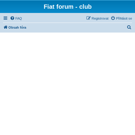
Fiat forum - club
FAQ
Registrovat
Přihlásit se
H
Obsah fóra
l
e
d
a
t