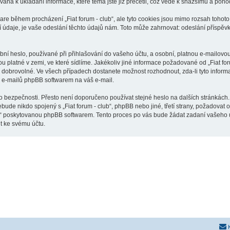
ívána k ukládání informace, které téma jste již přečetli, což vede k snažšímu a poh
are během procházení „Fiat forum - club“, ale tyto cookies jsou mimo rozsah tohoto 
je, je vaše odeslání těchto údajů nám. Toto může zahrnovat: odeslání příspěvků j
í heslo, používané při přihlašování do vašeho účtu, a osobní, platnou e-mailovou 
ou platné v zemi, ve které sídlíme. Jakékoliv jiné informace požadované od „Fiat f
o dobrovolné. Ve všech případech dostanete možnost rozhodnout, zda-li tyto infor
h e-mailů phpBB softwarem na váš e-mail.
o bezpečnosti. Přesto není doporučeno používat stejné heslo na dalších stránkách. 
ebude nikdo spojený s „Fiat forum - club“, phpBB nebo jiné, třetí strany, požadovat
o“ poskytovanou phpBB softwarem. Tento proces po vás bude žádat zadaní vašeho 
t ke svému účtu.