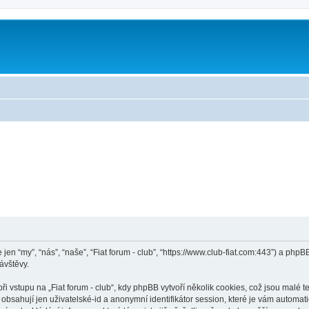
le jen “my”, “nás”, “naše”, “Fiat forum - club”, “https://www.club-fiat.com:443”) a 
ávštěvy.
vstupu na „Fiat forum - club“, kdy phpBB vytvoří několik cookies, což jsou malé t
bsahují jen uživatelské-id a anonymní identifikátor session, které je vám automati