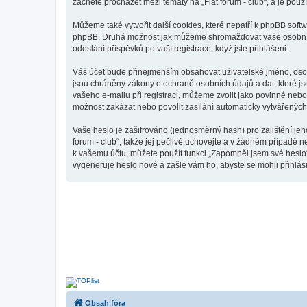
začnete procházet mezi tématy na „Fiat forum - club“, a je použ
Můžeme také vytvořit další cookies, které nepatří k phpBB softw
phpBB. Druhá možnost jak můžeme shromažďovat vaše osobní úda
odeslání příspěvků po vaší registrace, když jste přihlášeni.
Váš účet bude přinejmenším obsahovat uživatelské jméno, osobn
jsou chráněny zákony o ochraně osobních údajů a dat, které js
vašeho e-mailu při registraci, můžeme zvolit jako povinné neb
možnost zakázat nebo povolit zasílání automaticky vytvářenýc
Vaše heslo je zašifrováno (jednosměrný hash) pro zajištění jeh
forum - club“, takže jej pečlivě uchovejte a v žádném případě n
k vašemu účtu, můžete použít funkci „Zapomněl jsem své hesl
vygeneruje heslo nové a zašle vám ho, abyste se mohli přihlási
Obsah fóra