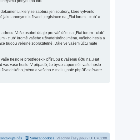
odlnějšímu pohybu po fóru.
dokumentu, který se zaobírá jen soubory, které vytvořilo
ako anonymní uživatel, registrace na „Fiat forum - club“ a
adresu. Vaše osobní údaje pro váš účet na „Fiat forum - club“
orum - club“ kromě vašeho uživatelského jména, vašeho hesla a
mace budou veřejně zobrazitelné. Dále ve vašem účtu máte
Vaše heslo je prostředek k přístupu k vašemu účtu na „Fiat
 od vás vaše heslo. V případě, že byste zapomněli vaše heslo
uživatelského jména a vašeho e-mailu, poté phpBB software
Kontaktujte nás
Smazat cookies
Všechny časy jsou v
UTC+02:00