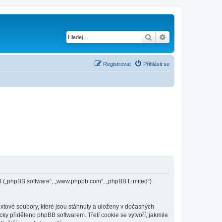
Hledat
Pokročilé hledání
Registrovat
Přihlásit se
phpBB („phpBB software“, „www.phpbb.com“, „phpBB Limited“)
extové soubory, které jsou stáhnuty a uloženy v dočasných
cky přiděleno phpBB softwarem. Třetí cookie se vytvoří, jakmile