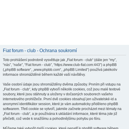
Fiat forum - club - Ochrana soukromí
Toto prohlášení podrobně vysvětluje jak „Fiat forum - club“ (dále jen “my”,
“nás”, “naše”, “Fiat forum - club”, “https://www.club-fiat.com:443”) a phpBB
(„phpBB software“, „www.phpbb.com“, „phpBB Limited“) používá jakékoliv
informace shromážděné během každé vaší návštěvy.
Vaše osobní údaje jsou shromážděny dvěma způsoby. Prvním při vstupu na
„Fiat forum - club“, kdy phpBB vytvoří několik cookies, což jsou malé textové
soubory, které jsou stáhnuty a uloženy v dočasných souborech vašeho
internetového prohlížeče. První dvě cookies obsahují jen uživatelské-id a
anonymní identifikátor session, které je vám automaticky přiděleno phpBB
softwarem. Třetí cookie se vytvoří, jakmile začnete procházet mezi tématy na
„Fiat forum - club“, a je používána k ukládání informace, které téma jste již
přečetli, což vede k snažšímu a pohodlnějšímu pohybu po fóru.
Můžeme také vytvořit další cookies, které nepatří k phpBB software během