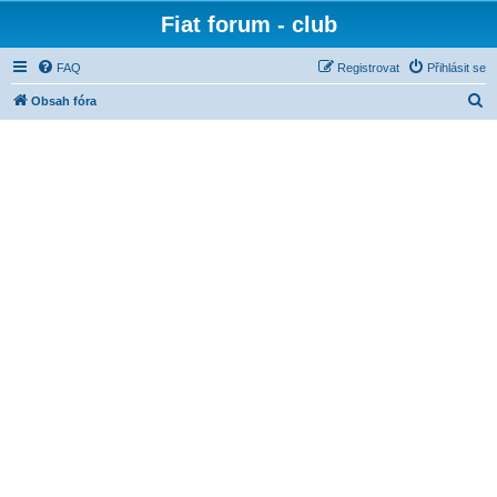
Fiat forum - club
FAQ
Registrovat
Přihlásit se
H
Obsah fóra
l
e
d
a
t