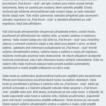
procházení „Fiat forum - club“, ale tyto cookies jsou mimo rozsah tohoto
dokumentu, který se zaobírá jen soubory, které vytvořilo phpBB. Druhá
možnost jak můžeme shromažďovat vaše osobní údaje, je vaše odeslání
těchto údajů nám. Toto může zahrnovat: odeslání příspěvků jako anonymní
uživatel, registrace na „Fiat forum - club“ a odeslání příspěvků po vaší
registrace, když jste přihlášeni.
Váš účet bude přinejmenším obsahovat uživatelské jméno, osobní heslo,
používané při přihlašování do vašeho účtu, a osobní, platnou e-mailovou
adresu. Vaše osobní údaje pro váš účet na „Fiat forum - club“ jsou chráněny
zákony o ochraně osobních údajů a dat, které jsou platné v zemi, ve které
sídlíme. Jakékoliv jiné informace požadované od „Fiat forum - club“ kromě
vašeho uživatelského jména, vašeho hesla a vašeho e-mailu při registraci,
můžeme zvolit jako povinné nebo dobrovolné. Ve všech případech dostanete
možnost rozhodnout, zda-li tyto informace budou veřejně zobrazitelné. Dále ve
vašem účtu máte možnost zakázat nebo povolit zasílání automaticky
vytvářených e-mailů phpBB softwarem na váš e-mail.
Vaše heslo je zašifrováno (jednosměrný hash) pro zajištění jeho bezpečnosti.
Přesto není doporučeno používat stejné heslo na dalších stránkách. Vaše
heslo je prostředek k přístupu k vašemu účtu na „Fiat forum - club“, takže jej
pečlivě uchovejte a v žádném případě nebude nikdo spojený s „Fiat forum -
club“, phpBB nebo jiné, třetí strany, požadovat od vás vaše heslo. V případě, že
byste zapomněli vaše heslo k vašemu účtu, můžete použít funkci „Zapomněl
jsem své heslo“ poskytovanou phpBB softwarem. Tento proces po vás bude
žádat zadaní vašeho uživatelského jména a vašeho e-mailu, poté phpBB