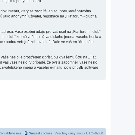
odlnějšímu pohybu po fóru.
dokumentu, který se zaobírá jen soubory, které vytvořilo
ako anonymní uživatel, registrace na „Fiat forum - club“ a
adresu. Vaše osobní údaje pro váš účet na „Fiat forum - club“
orum - club“ kromě vašeho uživatelského jména, vašeho hesla a
mace budou veřejně zobrazitelné. Dále ve vašem účtu máte
Vaše heslo je prostředek k přístupu k vašemu účtu na „Fiat
 od vás vaše heslo. V případě, že byste zapomněli vaše heslo
uživatelského jména a vašeho e-mailu, poté phpBB software
Kontaktujte nás
Smazat cookies
Všechny časy jsou v
UTC+02:00