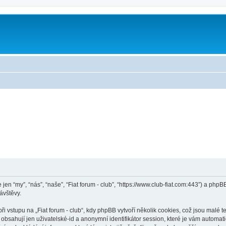
le jen “my”, “nás”, “naše”, “Fiat forum - club”, “https://www.club-fiat.com:443”) a 
ávštěvy.
vstupu na „Fiat forum - club“, kdy phpBB vytvoří několik cookies, což jsou malé t
bsahují jen uživatelské-id a anonymní identifikátor session, které je vám automati