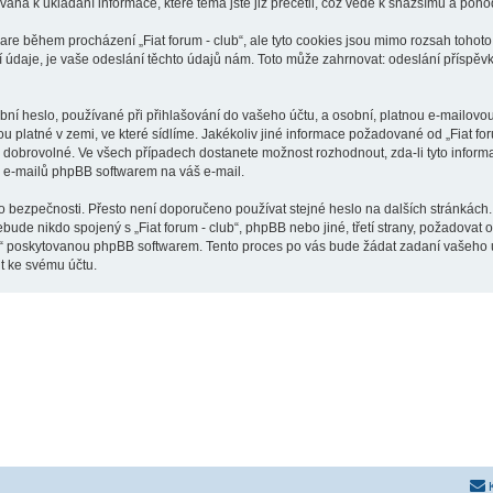
ívána k ukládání informace, které téma jste již přečetli, což vede k snažšímu a poh
are během procházení „Fiat forum - club“, ale tyto cookies jsou mimo rozsah tohoto 
je, je vaše odeslání těchto údajů nám. Toto může zahrnovat: odeslání příspěvků j
í heslo, používané při přihlašování do vašeho účtu, a osobní, platnou e-mailovou 
ou platné v zemi, ve které sídlíme. Jakékoliv jiné informace požadované od „Fiat f
o dobrovolné. Ve všech případech dostanete možnost rozhodnout, zda-li tyto infor
h e-mailů phpBB softwarem na váš e-mail.
o bezpečnosti. Přesto není doporučeno používat stejné heslo na dalších stránkách. 
ebude nikdo spojený s „Fiat forum - club“, phpBB nebo jiné, třetí strany, požadovat
o“ poskytovanou phpBB softwarem. Tento proces po vás bude žádat zadaní vašeho 
t ke svému účtu.