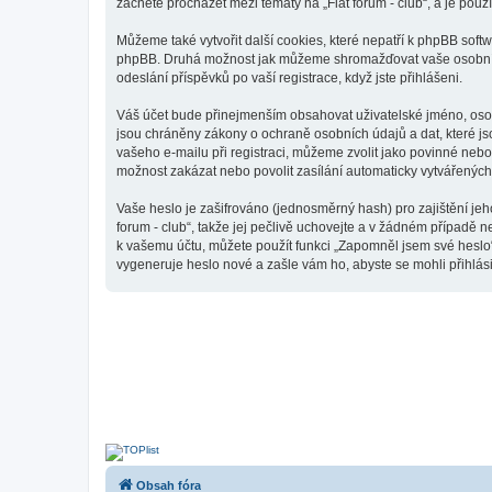
začnete procházet mezi tématy na „Fiat forum - club“, a je použ
Můžeme také vytvořit další cookies, které nepatří k phpBB softw
phpBB. Druhá možnost jak můžeme shromažďovat vaše osobní úda
odeslání příspěvků po vaší registrace, když jste přihlášeni.
Váš účet bude přinejmenším obsahovat uživatelské jméno, osobn
jsou chráněny zákony o ochraně osobních údajů a dat, které js
vašeho e-mailu při registraci, můžeme zvolit jako povinné neb
možnost zakázat nebo povolit zasílání automaticky vytvářenýc
Vaše heslo je zašifrováno (jednosměrný hash) pro zajištění jeh
forum - club“, takže jej pečlivě uchovejte a v žádném případě n
k vašemu účtu, můžete použít funkci „Zapomněl jsem své hesl
vygeneruje heslo nové a zašle vám ho, abyste se mohli přihlási
Obsah fóra