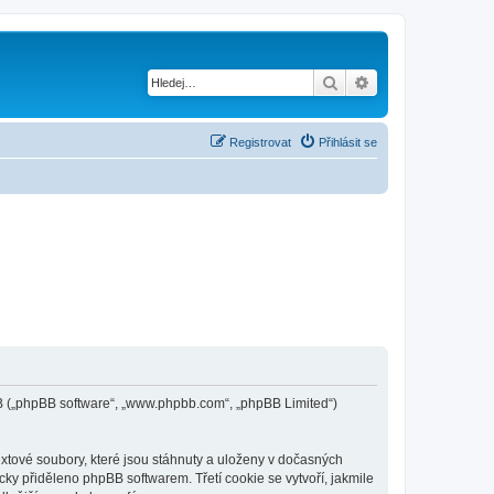
Hledat
Pokročilé hledání
Registrovat
Přihlásit se
phpBB („phpBB software“, „www.phpbb.com“, „phpBB Limited“)
extové soubory, které jsou stáhnuty a uloženy v dočasných
cky přiděleno phpBB softwarem. Třetí cookie se vytvoří, jakmile