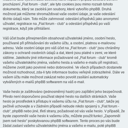
procházení „Fiat forum - club“, ale tyto cookies jsou mimo rozsah tohoto
dokumentu, který se zaobírá jen soubory, které vytvořilo phpBB. Druhá
možnost jak můžeme shromažďovat vaše osobní údaje, je vaše odeslání
těchto údajů nám. Toto může zahrnovat: odeslání příspěvků jako anonymní
uživatel, registrace na „Fiat forum - club“ a odeslání příspěvků po vaší
registrace, když jste přihlášeni.
Váš účet bude přinejmenším obsahovat uživatelské jméno, osobní heslo,
používané při přihlašování do vašeho účtu, a osobní, platnou e-mailovou
adresu. Vaše osobní údaje pro váš účet na „Fiat forum - club“ jsou chráněny
zákony o ochraně osobních údajů a dat, které jsou platné v zemi, ve které
sídlíme. Jakékoliv jiné informace požadované od „Fiat forum - club“ kromě
vašeho uživatelského jména, vašeho hesla a vašeho e-mailu při registraci,
můžeme zvolit jako povinné nebo dobrovolné. Ve všech případech dostanete
možnost rozhodnout, zda-li tyto informace budou veřejně zobrazitelné. Dále ve
vašem účtu máte možnost zakázat nebo povolit zasílání automaticky
vytvářených e-mailů phpBB softwarem na váš e-mail.
Vaše heslo je zašifrováno (jednosměrný hash) pro zajištění jeho bezpečnosti.
Přesto není doporučeno používat stejné heslo na dalších stránkách. Vaše
heslo je prostředek k přístupu k vašemu účtu na „Fiat forum - club“, takže jej
pečlivě uchovejte a v žádném případě nebude nikdo spojený s „Fiat forum -
club“, phpBB nebo jiné, třetí strany, požadovat od vás vaše heslo. V případě, že
byste zapomněli vaše heslo k vašemu účtu, můžete použít funkci „Zapomněl
jsem své heslo“ poskytovanou phpBB softwarem. Tento proces po vás bude
žádat zadaní vašeho uživatelského jména a vašeho e-mailu, poté phpBB