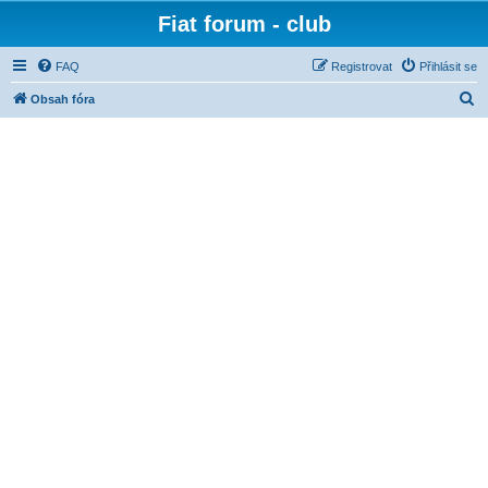
Fiat forum - club
FAQ
Registrovat
Přihlásit se
H
Obsah fóra
l
e
d
a
t