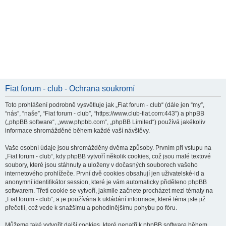
Fiat forum - club - Ochrana soukromí
Toto prohlášení podrobně vysvětluje jak „Fiat forum - club“ (dále jen “my”,
“nás”, “naše”, “Fiat forum - club”, “https://www.club-fiat.com:443”) a phpBB
(„phpBB software“, „www.phpbb.com“, „phpBB Limited“) používá jakékoliv
informace shromážděné během každé vaší návštěvy.
Vaše osobní údaje jsou shromážděny dvěma způsoby. Prvním při vstupu na
„Fiat forum - club“, kdy phpBB vytvoří několik cookies, což jsou malé textové
soubory, které jsou stáhnuty a uloženy v dočasných souborech vašeho
internetového prohlížeče. První dvě cookies obsahují jen uživatelské-id a
anonymní identifikátor session, které je vám automaticky přiděleno phpBB
softwarem. Třetí cookie se vytvoří, jakmile začnete procházet mezi tématy na
„Fiat forum - club“, a je používána k ukládání informace, které téma jste již
přečetli, což vede k snažšímu a pohodlnějšímu pohybu po fóru.
Můžeme také vytvořit další cookies, které nepatří k phpBB software během