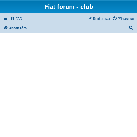
Fiat forum - club
FAQ
Registrovat
Přihlásit se
H
Obsah fóra
l
e
d
a
t