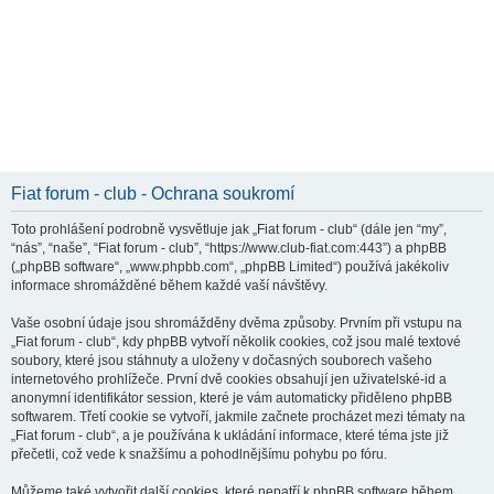
Fiat forum - club - Ochrana soukromí
Toto prohlášení podrobně vysvětluje jak „Fiat forum - club“ (dále jen “my”,
“nás”, “naše”, “Fiat forum - club”, “https://www.club-fiat.com:443”) a phpBB
(„phpBB software“, „www.phpbb.com“, „phpBB Limited“) používá jakékoliv
informace shromážděné během každé vaší návštěvy.
Vaše osobní údaje jsou shromážděny dvěma způsoby. Prvním při vstupu na
„Fiat forum - club“, kdy phpBB vytvoří několik cookies, což jsou malé textové
soubory, které jsou stáhnuty a uloženy v dočasných souborech vašeho
internetového prohlížeče. První dvě cookies obsahují jen uživatelské-id a
anonymní identifikátor session, které je vám automaticky přiděleno phpBB
softwarem. Třetí cookie se vytvoří, jakmile začnete procházet mezi tématy na
„Fiat forum - club“, a je používána k ukládání informace, které téma jste již
přečetli, což vede k snažšímu a pohodlnějšímu pohybu po fóru.
Můžeme také vytvořit další cookies, které nepatří k phpBB software během