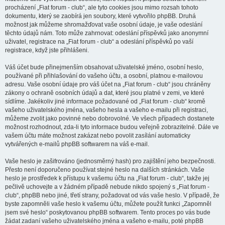
procházení „Fiat forum - club“, ale tyto cookies jsou mimo rozsah tohoto
dokumentu, který se zaobírá jen soubory, které vytvořilo phpBB. Druhá
možnost jak můžeme shromažďovat vaše osobní údaje, je vaše odeslání
těchto údajů nám. Toto může zahrnovat: odeslání příspěvků jako anonymní
uživatel, registrace na „Fiat forum - club“ a odeslání příspěvků po vaší
registrace, když jste přihlášeni.
Váš účet bude přinejmenším obsahovat uživatelské jméno, osobní heslo,
používané při přihlašování do vašeho účtu, a osobní, platnou e-mailovou
adresu. Vaše osobní údaje pro váš účet na „Fiat forum - club“ jsou chráněny
zákony o ochraně osobních údajů a dat, které jsou platné v zemi, ve které
sídlíme. Jakékoliv jiné informace požadované od „Fiat forum - club“ kromě
vašeho uživatelského jména, vašeho hesla a vašeho e-mailu při registraci,
můžeme zvolit jako povinné nebo dobrovolné. Ve všech případech dostanete
možnost rozhodnout, zda-li tyto informace budou veřejně zobrazitelné. Dále ve
vašem účtu máte možnost zakázat nebo povolit zasílání automaticky
vytvářených e-mailů phpBB softwarem na váš e-mail.
Vaše heslo je zašifrováno (jednosměrný hash) pro zajištění jeho bezpečnosti.
Přesto není doporučeno používat stejné heslo na dalších stránkách. Vaše
heslo je prostředek k přístupu k vašemu účtu na „Fiat forum - club“, takže jej
pečlivě uchovejte a v žádném případě nebude nikdo spojený s „Fiat forum -
club“, phpBB nebo jiné, třetí strany, požadovat od vás vaše heslo. V případě, že
byste zapomněli vaše heslo k vašemu účtu, můžete použít funkci „Zapomněl
jsem své heslo“ poskytovanou phpBB softwarem. Tento proces po vás bude
žádat zadaní vašeho uživatelského jména a vašeho e-mailu, poté phpBB