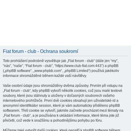
Fiat forum - club - Ochrana soukromí
Toto prohlášení podrobně vysvětluje jak „Fiat forum - club“ (dále jen “my”,
“nás”, “naše”, “Fiat forum - club”, “https://www.club-fiat.com:443”) a phpBB
(„phpBB software“, „www.phpbb.com“, „phpBB Limited“) používá jakékoliv
informace shromážděné během každé vaší návštěvy.
Vaše osobní údaje jsou shromážděny dvěma způsoby. Prvním při vstupu na
„Fiat forum - club“, kdy phpBB vytvoří několik cookies, což jsou malé textové
soubory, které jsou stáhnuty a uloženy v dočasných souborech vašeho
internetového prohlížeče. První dvě cookies obsahují jen uživatelské-id a
anonymní identifikátor session, které je vám automaticky přiděleno phpBB
softwarem. Třetí cookie se vytvoří, jakmile začnete procházet mezi tématy na
„Fiat forum - club“, a je používána k ukládání informace, které téma jste již
přečetli, což vede k snažšímu a pohodlnějšímu pohybu po fóru.
Můžeme také vytvořit další cookies, které nepatří k phpBB software během