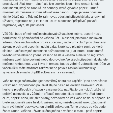
procházení „Fiat forum - club“, ale tyto cookies jsou mimo rozsah tohoto
dokumentu, který se zaobírá jen soubory, které vytvořilo phpBB. Druhá
možnost jak můžeme shromažďovat vaše osobní údaje, je vaše odeslání
těchto údajů nám. Toto může zahrnovat: odeslání příspěvků jako anonymní
uživatel, registrace na „Fiat forum - club“ a odeslání příspěvků po vaší
registrace, když jste přihlášeni.
Váš účet bude přinejmenším obsahovat uživatelské jméno, osobní heslo,
používané při přihlašování do vašeho účtu, a osobní, platnou e-mailovou
adresu. Vaše osobní údaje pro váš účet na „Fiat forum - club“ jsou chráněny
zákony o ochraně osobních údajů a dat, které jsou platné v zemi, ve které
sídlíme. Jakékoliv jiné informace požadované od „Fiat forum - club“ kromě
vašeho uživatelského jména, vašeho hesla a vašeho e-mailu při registraci,
můžeme zvolit jako povinné nebo dobrovolné. Ve všech případech dostanete
možnost rozhodnout, zda-li tyto informace budou veřejně zobrazitelné. Dále ve
vašem účtu máte možnost zakázat nebo povolit zasílání automaticky
vytvářených e-mailů phpBB softwarem na váš e-mail.
Vaše heslo je zašifrováno (jednosměrný hash) pro zajištění jeho bezpečnosti.
Přesto není doporučeno používat stejné heslo na dalších stránkách. Vaše
heslo je prostředek k přístupu k vašemu účtu na „Fiat forum - club“, takže jej
pečlivě uchovejte a v žádném případě nebude nikdo spojený s „Fiat forum -
club“, phpBB nebo jiné, třetí strany, požadovat od vás vaše heslo. V případě, že
byste zapomněli vaše heslo k vašemu účtu, můžete použít funkci „Zapomněl
jsem své heslo“ poskytovanou phpBB softwarem. Tento proces po vás bude
žádat zadaní vašeho uživatelského jména a vašeho e-mailu, poté phpBB