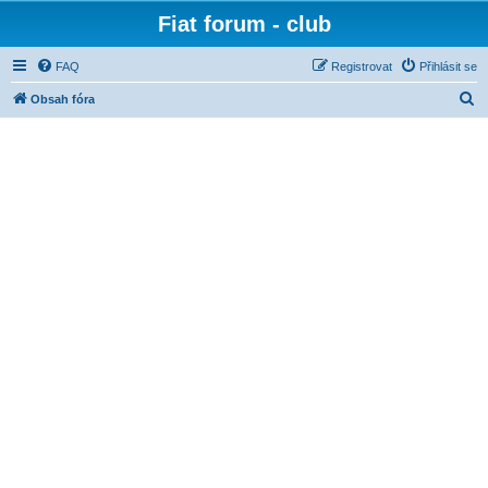
Fiat forum - club
FAQ
Registrovat
Přihlásit se
H
Obsah fóra
l
e
d
a
t