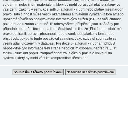
vulgárním nebo jiným materiálem, který by mohl porušovat platné zákony ve
vaší zemi, zákony v zemi, kde sídlí „Fiat forum - club“, nebo platné mezinárodní
právo. Tato činnost může vést k okamžitému a trvalému vykázání z fóra a/nebo
upozornění vašeho poskytovatele internetových služeb (ISP) na vaši činnost,
pokud bude uznáno za nutné. IP adresy všech příspěvků jsou ukládány pro
případné uplatnění těchto opatření. Souhlasíte s tím, že „Fiat forum - club“ má
právo odstranit, upravit, přesunout nebo uzamknout jakékoliv téma nebo
příspěvek, pokud to bude považovat za nutné. Jako uživatel souhlasíte se
všemi údaji uloženými v databázi. Přestože „Fiat forum - club“ ani phpBB
neposkytne tyto informace třetí straně nebo cizím osobám, nepřebírá „Fiat
forum - club“ ani phpBB zodpovědnost za jakýkoliv pokus o vniknutí do
systému, který by mohl vést ke kompromitaci těchto dat.