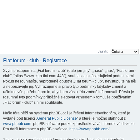
Jazyk:
Fiat forum - club - Registrace
Svým přístupem na „Fiat forum - club“ (dále jen „my“, „naše“, „nás“, “Fiat forum -
club”, “https://www.club-fiat.com:443”), souhlasíte s následujícími podmínkami.
Pokud nesouhlasíte, neprodleně opusťte „Fiat forum - club“, nevstupujte na něj
a nepoužívejte jej. Vyhrazujeme si právo tyto podmínky kdykoliv změnit a
učiníme vše potřebné pro to, abychom vás o této změně informovali. Přesto je
rozumné tyto podmínky průběžně sledovat vzhledem k tomu, že používáním
„Fiat forum - club“ s nimi souhlasíte.
Naše fóra běží na systému phpBB, což je řešení internetového fóra, které je
vydané pod licencí „
General Public License
“ a které je možno stáhnout z
www.phpbb.com
. phpBB software pouze zprostředkovává internetové diskuze.
Pro další informace o phpBB navštivte:
https://www.phpbb.com/
.
Zavazujete se nepřispívat na fórum pohoršujícím, hanlivým, nevhodným,