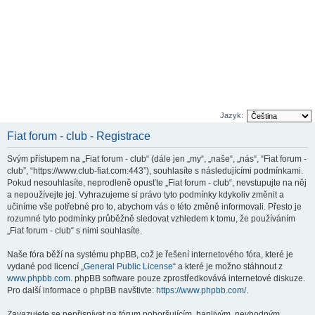
Jazyk:
Fiat forum - club - Registrace
Svým přístupem na „Fiat forum - club“ (dále jen „my“, „naše“, „nás“, “Fiat forum -
club”, “https://www.club-fiat.com:443”), souhlasíte s následujícími podmínkami.
Pokud nesouhlasíte, neprodleně opusťte „Fiat forum - club“, nevstupujte na něj
a nepoužívejte jej. Vyhrazujeme si právo tyto podmínky kdykoliv změnit a
učiníme vše potřebné pro to, abychom vás o této změně informovali. Přesto je
rozumné tyto podmínky průběžně sledovat vzhledem k tomu, že používáním
„Fiat forum - club“ s nimi souhlasíte.
Naše fóra běží na systému phpBB, což je řešení internetového fóra, které je
vydané pod licencí „
General Public License
“ a které je možno stáhnout z
www.phpbb.com
. phpBB software pouze zprostředkovává internetové diskuze.
Pro další informace o phpBB navštivte:
https://www.phpbb.com/
.
Zavazujete se nepřispívat na fórum pohoršujícím, hanlivým, nevhodným,