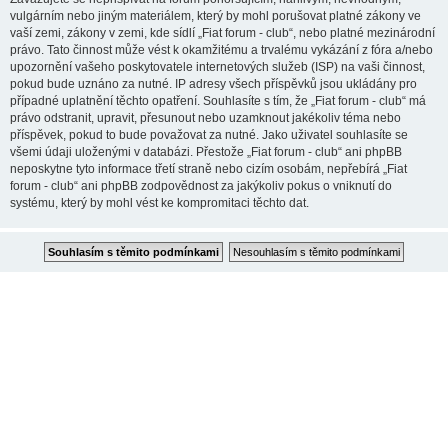
vulgárním nebo jiným materiálem, který by mohl porušovat platné zákony ve
vaší zemi, zákony v zemi, kde sídlí „Fiat forum - club“, nebo platné mezinárodní
právo. Tato činnost může vést k okamžitému a trvalému vykázání z fóra a/nebo
upozornění vašeho poskytovatele internetových služeb (ISP) na vaši činnost,
pokud bude uznáno za nutné. IP adresy všech příspěvků jsou ukládány pro
případné uplatnění těchto opatření. Souhlasíte s tím, že „Fiat forum - club“ má
právo odstranit, upravit, přesunout nebo uzamknout jakékoliv téma nebo
příspěvek, pokud to bude považovat za nutné. Jako uživatel souhlasíte se
všemi údaji uloženými v databázi. Přestože „Fiat forum - club“ ani phpBB
neposkytne tyto informace třetí straně nebo cizím osobám, nepřebírá „Fiat
forum - club“ ani phpBB zodpovědnost za jakýkoliv pokus o vniknutí do
systému, který by mohl vést ke kompromitaci těchto dat.