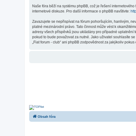
Naše fóra běží na systému phpBB, což je řešení internetového fó
internetové diskuze. Pro další informace o phpBB navštivte:
htt
Zavazujete se nepřispívat na fórum pohoršujícím, hanlivým, nev
platné mezinárodní právo. Tato činnost může vést k okamžitému
adresy všech příspěvků jsou ukládány pro případné uplatnění tě
pokud to bude považovat za nutné. Jako uživatel souhlasíte se 
„Fiat forum - club“ ani phpBB zodpovědnost za jakýkoliv pokus o
Obsah fóra