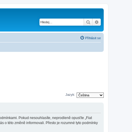
Hledat
Pokročilé hledání
Přihlásit se
Jazyk:
mi podmínkami. Pokud nesouhlasíte, neprodleně opusťte „Fiat
vás o této změně informovali. Přesto je rozumné tyto podmínky