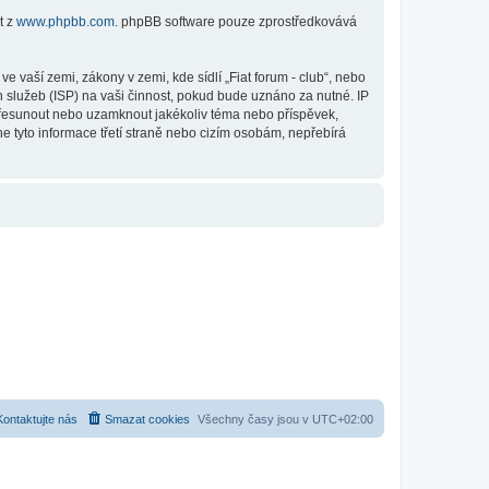
t z
www.phpbb.com
. phpBB software pouze zprostředkovává
 vaší zemi, zákony v zemi, kde sídlí „Fiat forum - club“, nebo
 služeb (ISP) na vaši činnost, pokud bude uznáno za nutné. IP
, přesunout nebo uzamknout jakékoliv téma nebo příspěvek,
e tyto informace třetí straně nebo cizím osobám, nepřebírá
Kontaktujte nás
Smazat cookies
Všechny časy jsou v
UTC+02:00