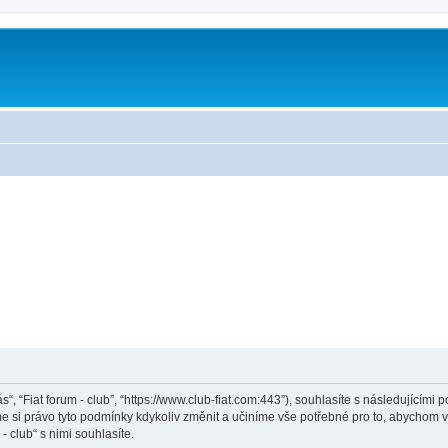
ás“, “Fiat forum - club”, “https://www.club-fiat.com:443”), souhlasíte s následující
eme si právo tyto podmínky kdykoliv změnit a učiníme vše potřebné pro to, abychom 
 club“ s nimi souhlasíte.