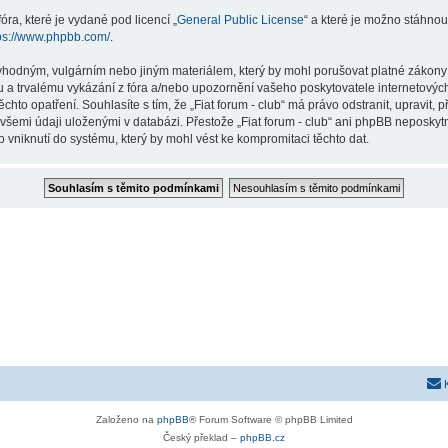
ra, které je vydané pod licencí „
General Public License
“ a které je možno stáhnou
ps://www.phpbb.com/
.
hodným, vulgárním nebo jiným materiálem, který by mohl porušovat platné zákony ve
 a trvalému vykázání z fóra a/nebo upozornění vašeho poskytovatele internetových
chto opatření. Souhlasíte s tím, že „Fiat forum - club“ má právo odstranit, upravit
všemi údaji uloženými v databázi. Přestože „Fiat forum - club“ ani phpBB neposkytn
 vniknutí do systému, který by mohl vést ke kompromitaci těchto dat.
Založeno na
phpBB
® Forum Software © phpBB Limited
Český překlad –
phpBB.cz