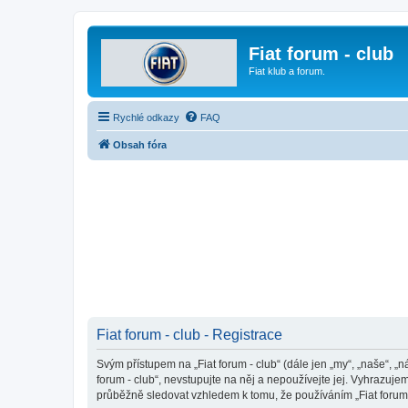
Fiat forum - club
Fiat klub a forum.
Rychlé odkazy
FAQ
Obsah fóra
Fiat forum - club - Registrace
Svým přístupem na „Fiat forum - club“ (dále jen „my“, „naše“, „n
forum - club“, nevstupujte na něj a nepoužívejte jej. Vyhrazuj
průběžně sledovat vzhledem k tomu, že používáním „Fiat forum -