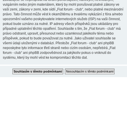
vulgárním nebo jiným materiálem, který by mohl porušovat platné zákony ve
vaší zemi, zákony v zemi, kde sídlí „Fiat forum - club“, nebo platné mezinárodní
právo. Tato činnost může vést k okamžitému a trvalému vykázání z fóra a/nebo
upozornění vašeho poskytovatele internetových služeb (ISP) na vaši činnost,
pokud bude uznáno za nutné. IP adresy všech příspěvků jsou ukládány pro
případné uplatnění těchto opatření. Souhlasíte s tím, že „Fiat forum - club“ má
právo odstranit, upravit, přesunout nebo uzamknout jakékoliv téma nebo
příspěvek, pokud to bude považovat za nutné. Jako uživatel souhlasíte se
všemi údaji uloženými v databázi. Přestože „Fiat forum - club“ ani phpBB
neposkytne tyto informace třetí straně nebo cizím osobám, nepřebírá „Fiat
forum - club“ ani phpBB zodpovědnost za jakýkoliv pokus o vniknutí do
systému, který by mohl vést ke kompromitaci těchto dat.