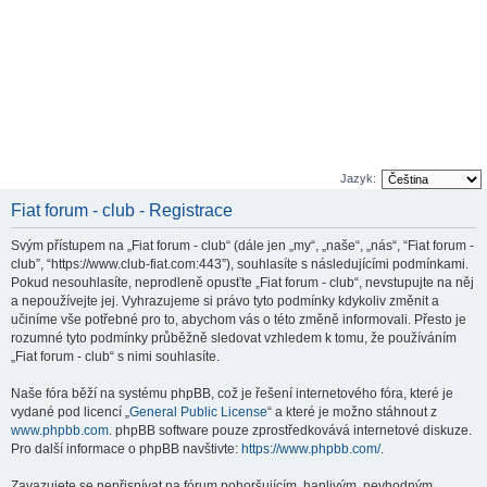
Jazyk:
Fiat forum - club - Registrace
Svým přístupem na „Fiat forum - club“ (dále jen „my“, „naše“, „nás“, “Fiat forum -
club”, “https://www.club-fiat.com:443”), souhlasíte s následujícími podmínkami.
Pokud nesouhlasíte, neprodleně opusťte „Fiat forum - club“, nevstupujte na něj
a nepoužívejte jej. Vyhrazujeme si právo tyto podmínky kdykoliv změnit a
učiníme vše potřebné pro to, abychom vás o této změně informovali. Přesto je
rozumné tyto podmínky průběžně sledovat vzhledem k tomu, že používáním
„Fiat forum - club“ s nimi souhlasíte.
Naše fóra běží na systému phpBB, což je řešení internetového fóra, které je
vydané pod licencí „
General Public License
“ a které je možno stáhnout z
www.phpbb.com
. phpBB software pouze zprostředkovává internetové diskuze.
Pro další informace o phpBB navštivte:
https://www.phpbb.com/
.
Zavazujete se nepřispívat na fórum pohoršujícím, hanlivým, nevhodným,