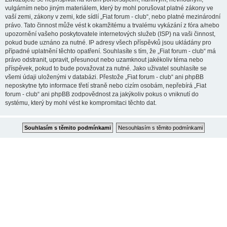
vulgárním nebo jiným materiálem, který by mohl porušovat platné zákony ve
vaší zemi, zákony v zemi, kde sídlí „Fiat forum - club“, nebo platné mezinárodní
právo. Tato činnost může vést k okamžitému a trvalému vykázání z fóra a/nebo
upozornění vašeho poskytovatele internetových služeb (ISP) na vaši činnost,
pokud bude uznáno za nutné. IP adresy všech příspěvků jsou ukládány pro
případné uplatnění těchto opatření. Souhlasíte s tím, že „Fiat forum - club“ má
právo odstranit, upravit, přesunout nebo uzamknout jakékoliv téma nebo
příspěvek, pokud to bude považovat za nutné. Jako uživatel souhlasíte se
všemi údaji uloženými v databázi. Přestože „Fiat forum - club“ ani phpBB
neposkytne tyto informace třetí straně nebo cizím osobám, nepřebírá „Fiat
forum - club“ ani phpBB zodpovědnost za jakýkoliv pokus o vniknutí do
systému, který by mohl vést ke kompromitaci těchto dat.