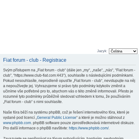
Jazyk:
Fiat forum - club - Registrace
Svým přístupem na „Fiat forum - club“ (dále jen „my“, „naše“, „nás“, “Fiat forum -
club”, “https://www.club-fiat.com:443”), souhlasíte s následujícími podmínkami.
Pokud nesouhlasíte, neprodleně opusťte „Fiat forum - club“, nevstupujte na něj
a nepoužívejte jej. Vyhrazujeme si právo tyto podmínky kdykoliv změnit a
učiníme vše potřebné pro to, abychom vás o této změně informovali. Přesto je
rozumné tyto podmínky průběžně sledovat vzhledem k tomu, že používáním
„Fiat forum - club“ s nimi souhlasíte.
Naše fóra běží na systému phpBB, což je řešení internetového fóra, které je
vydané pod licencí „
General Public License
“ a které je možno stáhnout z
www.phpbb.com
. phpBB software pouze zprostředkovává internetové diskuze.
Pro další informace o phpBB navštivte:
https://www.phpbb.com/
.
Zavazujete se nepřispívat na fórum pohoršujícím, hanlivým, nevhodným,