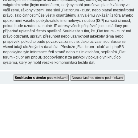
vulgárním nebo jiným materiálem, který by mohl porušovat platné zákony ve
vaší zemi, zákony v zemi, kde sídlí „Fiat forum - club“, nebo platné mezinárodní
právo. Tato činnost může vést k okamžitému a trvalému vykázání z fóra a/nebo
upozornění vašeho poskytovatele internetových služeb (ISP) na vaši činnost,
pokud bude uznáno za nutné. IP adresy všech příspěvků jsou ukládány pro
případné uplatnění těchto opatření. Souhlasíte s tím, že „Fiat forum - club“ má
právo odstranit, upravit, přesunout nebo uzamknout jakékoliv téma nebo
příspěvek, pokud to bude považovat za nutné. Jako uživatel souhlasíte se
všemi údaji uloženými v databázi. Přestože „Fiat forum - club“ ani phpBB
neposkytne tyto informace třetí straně nebo cizím osobám, nepřebírá „Fiat
forum - club“ ani phpBB zodpovědnost za jakýkoliv pokus o vniknutí do
systému, který by mohl vést ke kompromitaci těchto dat.