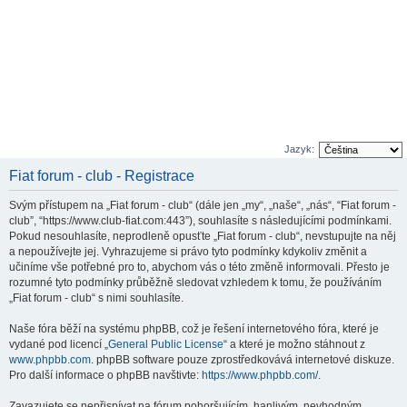
Jazyk:
Fiat forum - club - Registrace
Svým přístupem na „Fiat forum - club“ (dále jen „my“, „naše“, „nás“, “Fiat forum -
club”, “https://www.club-fiat.com:443”), souhlasíte s následujícími podmínkami.
Pokud nesouhlasíte, neprodleně opusťte „Fiat forum - club“, nevstupujte na něj
a nepoužívejte jej. Vyhrazujeme si právo tyto podmínky kdykoliv změnit a
učiníme vše potřebné pro to, abychom vás o této změně informovali. Přesto je
rozumné tyto podmínky průběžně sledovat vzhledem k tomu, že používáním
„Fiat forum - club“ s nimi souhlasíte.
Naše fóra běží na systému phpBB, což je řešení internetového fóra, které je
vydané pod licencí „
General Public License
“ a které je možno stáhnout z
www.phpbb.com
. phpBB software pouze zprostředkovává internetové diskuze.
Pro další informace o phpBB navštivte:
https://www.phpbb.com/
.
Zavazujete se nepřispívat na fórum pohoršujícím, hanlivým, nevhodným,