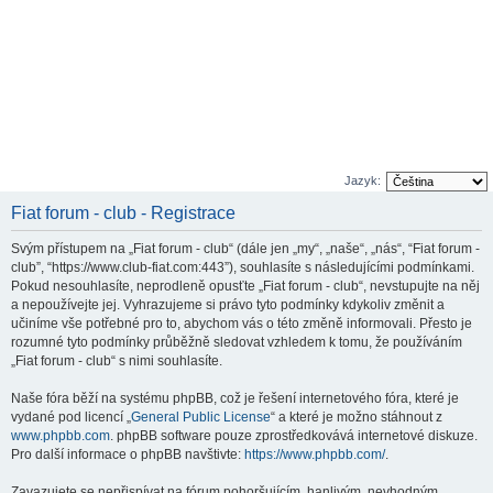
Jazyk:
Fiat forum - club - Registrace
Svým přístupem na „Fiat forum - club“ (dále jen „my“, „naše“, „nás“, “Fiat forum -
club”, “https://www.club-fiat.com:443”), souhlasíte s následujícími podmínkami.
Pokud nesouhlasíte, neprodleně opusťte „Fiat forum - club“, nevstupujte na něj
a nepoužívejte jej. Vyhrazujeme si právo tyto podmínky kdykoliv změnit a
učiníme vše potřebné pro to, abychom vás o této změně informovali. Přesto je
rozumné tyto podmínky průběžně sledovat vzhledem k tomu, že používáním
„Fiat forum - club“ s nimi souhlasíte.
Naše fóra běží na systému phpBB, což je řešení internetového fóra, které je
vydané pod licencí „
General Public License
“ a které je možno stáhnout z
www.phpbb.com
. phpBB software pouze zprostředkovává internetové diskuze.
Pro další informace o phpBB navštivte:
https://www.phpbb.com/
.
Zavazujete se nepřispívat na fórum pohoršujícím, hanlivým, nevhodným,