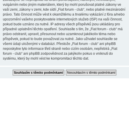
vulgárním nebo jiným materiálem, který by mohl porušovat platné zákony ve
vaší zemi, zákony v zemi, kde sídlí „Fiat forum - club“, nebo platné mezinárodní
právo. Tato činnost může vést k okamžitému a trvalému vykázání z fóra a/nebo
upozornění vašeho poskytovatele internetových služeb (ISP) na vaši činnost,
pokud bude uznáno za nutné. IP adresy všech příspěvků jsou ukládány pro
případné uplatnění těchto opatření. Souhlasíte s tím, že „Fiat forum - club“ má
právo odstranit, upravit, přesunout nebo uzamknout jakékoliv téma nebo
příspěvek, pokud to bude považovat za nutné. Jako uživatel souhlasíte se
všemi údaji uloženými v databázi. Přestože „Fiat forum - club“ ani phpBB
neposkytne tyto informace třetí straně nebo cizím osobám, nepřebírá „Fiat
forum - club“ ani phpBB zodpovědnost za jakýkoliv pokus o vniknutí do
systému, který by mohl vést ke kompromitaci těchto dat.