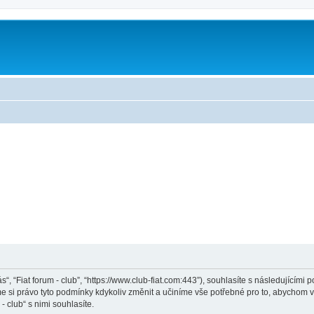
ás“, “Fiat forum - club”, “https://www.club-fiat.com:443”), souhlasíte s následující
eme si právo tyto podmínky kdykoliv změnit a učiníme vše potřebné pro to, abychom 
 club“ s nimi souhlasíte.