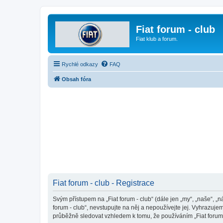
Fiat forum - club
Fiat klub a forum.
Rychlé odkazy
FAQ
Obsah fóra
Fiat forum - club - Registrace
Svým přístupem na „Fiat forum - club“ (dále jen „my“, „naše“, „n
forum - club“, nevstupujte na něj a nepoužívejte jej. Vyhrazuj
průběžně sledovat vzhledem k tomu, že používáním „Fiat forum -