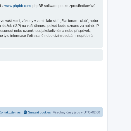
t z
www.phpbb.com
. phpBB software pouze zprostředkovává
 vaší zemi, zákony v zemi, kde sídlí „Fiat forum - club“, nebo
 služeb (ISP) na vaši činnost, pokud bude uznáno za nutné. IP
, přesunout nebo uzamknout jakékoliv téma nebo příspěvek,
e tyto informace třetí straně nebo cizím osobám, nepřebírá
Kontaktujte nás
Smazat cookies
Všechny časy jsou v
UTC+02:00