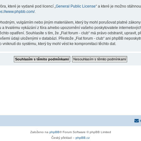
ra, které je vydané pod licencí „
General Public License
“ a které je možno stáhnou
ps://www.phpbb.com/
.
hodným, vulgárním nebo jiným materiálem, který by mohl porušovat platné zákony ve
 a trvalému vykázání z fóra a/nebo upozornění vašeho poskytovatele internetových
chto opatření. Souhlasíte s tím, že „Fiat forum - club“ má právo odstranit, upravit
všemi údaji uloženými v databázi. Přestože „Fiat forum - club“ ani phpBB neposkytn
 vniknutí do systému, který by mohl vést ke kompromitaci těchto dat.
Založeno na
phpBB
® Forum Software © phpBB Limited
Český překlad –
phpBB.cz