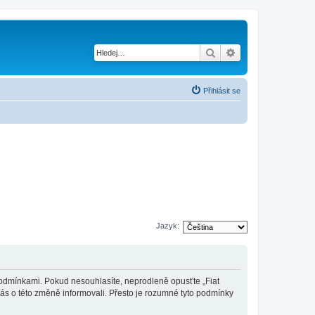
Hledat
Pokročilé hledání
Přihlásit se
Jazyk:
mi podmínkami. Pokud nesouhlasíte, neprodleně opusťte „Fiat
vás o této změně informovali. Přesto je rozumné tyto podmínky