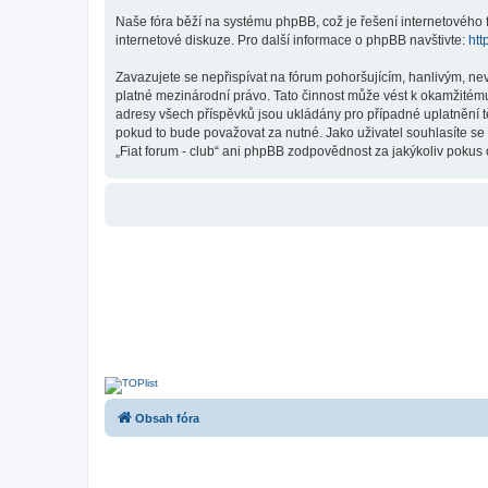
Naše fóra běží na systému phpBB, což je řešení internetového fó
internetové diskuze. Pro další informace o phpBB navštivte:
htt
Zavazujete se nepřispívat na fórum pohoršujícím, hanlivým, nev
platné mezinárodní právo. Tato činnost může vést k okamžitému
adresy všech příspěvků jsou ukládány pro případné uplatnění tě
pokud to bude považovat za nutné. Jako uživatel souhlasíte se 
„Fiat forum - club“ ani phpBB zodpovědnost za jakýkoliv pokus o
Obsah fóra