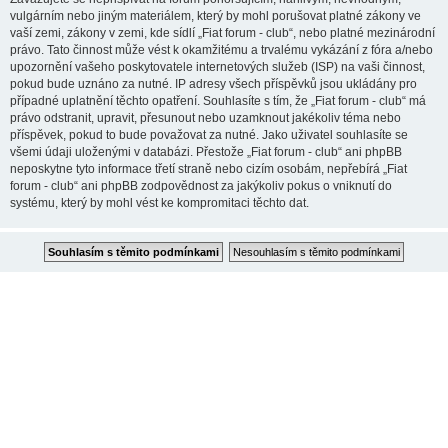
vulgárním nebo jiným materiálem, který by mohl porušovat platné zákony ve
vaší zemi, zákony v zemi, kde sídlí „Fiat forum - club“, nebo platné mezinárodní
právo. Tato činnost může vést k okamžitému a trvalému vykázání z fóra a/nebo
upozornění vašeho poskytovatele internetových služeb (ISP) na vaši činnost,
pokud bude uznáno za nutné. IP adresy všech příspěvků jsou ukládány pro
případné uplatnění těchto opatření. Souhlasíte s tím, že „Fiat forum - club“ má
právo odstranit, upravit, přesunout nebo uzamknout jakékoliv téma nebo
příspěvek, pokud to bude považovat za nutné. Jako uživatel souhlasíte se
všemi údaji uloženými v databázi. Přestože „Fiat forum - club“ ani phpBB
neposkytne tyto informace třetí straně nebo cizím osobám, nepřebírá „Fiat
forum - club“ ani phpBB zodpovědnost za jakýkoliv pokus o vniknutí do
systému, který by mohl vést ke kompromitaci těchto dat.