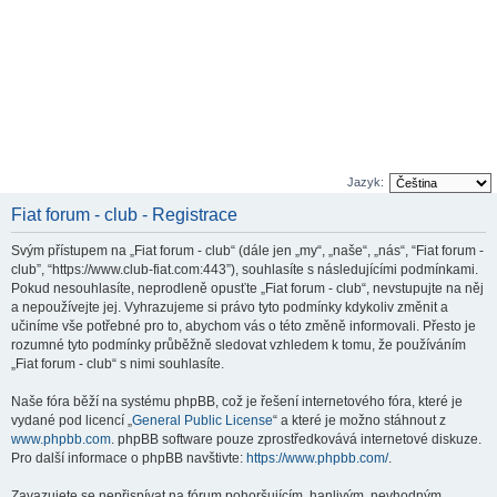
Jazyk:
Fiat forum - club - Registrace
Svým přístupem na „Fiat forum - club“ (dále jen „my“, „naše“, „nás“, “Fiat forum -
club”, “https://www.club-fiat.com:443”), souhlasíte s následujícími podmínkami.
Pokud nesouhlasíte, neprodleně opusťte „Fiat forum - club“, nevstupujte na něj
a nepoužívejte jej. Vyhrazujeme si právo tyto podmínky kdykoliv změnit a
učiníme vše potřebné pro to, abychom vás o této změně informovali. Přesto je
rozumné tyto podmínky průběžně sledovat vzhledem k tomu, že používáním
„Fiat forum - club“ s nimi souhlasíte.
Naše fóra běží na systému phpBB, což je řešení internetového fóra, které je
vydané pod licencí „
General Public License
“ a které je možno stáhnout z
www.phpbb.com
. phpBB software pouze zprostředkovává internetové diskuze.
Pro další informace o phpBB navštivte:
https://www.phpbb.com/
.
Zavazujete se nepřispívat na fórum pohoršujícím, hanlivým, nevhodným,