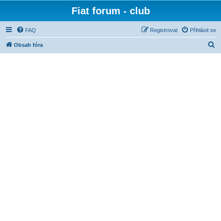
Fiat forum - club
FAQ
Registrovat
Přihlásit se
H
Obsah fóra
l
e
d
a
t