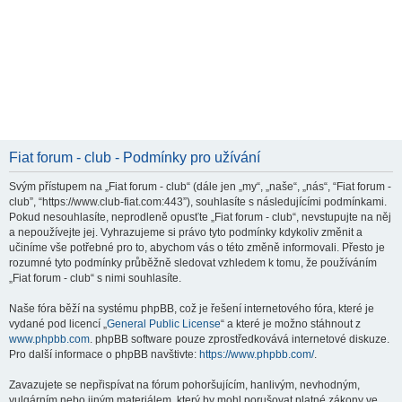
Fiat forum - club - Podmínky pro užívání
Svým přístupem na „Fiat forum - club“ (dále jen „my“, „naše“, „nás“, “Fiat forum -
club”, “https://www.club-fiat.com:443”), souhlasíte s následujícími podmínkami.
Pokud nesouhlasíte, neprodleně opusťte „Fiat forum - club“, nevstupujte na něj
a nepoužívejte jej. Vyhrazujeme si právo tyto podmínky kdykoliv změnit a
učiníme vše potřebné pro to, abychom vás o této změně informovali. Přesto je
rozumné tyto podmínky průběžně sledovat vzhledem k tomu, že používáním
„Fiat forum - club“ s nimi souhlasíte.
Naše fóra běží na systému phpBB, což je řešení internetového fóra, které je
vydané pod licencí „
General Public License
“ a které je možno stáhnout z
www.phpbb.com
. phpBB software pouze zprostředkovává internetové diskuze.
Pro další informace o phpBB navštivte:
https://www.phpbb.com/
.
Zavazujete se nepřispívat na fórum pohoršujícím, hanlivým, nevhodným,
vulgárním nebo jiným materiálem, který by mohl porušovat platné zákony ve