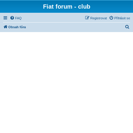
Fiat forum - club
FAQ
Registrovat
Přihlásit se
H
Obsah fóra
l
e
d
a
t