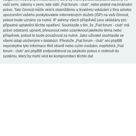
vaší zemi, zákony v zemi, kde sídlí „Fiat forum - club“, nebo platné mezinárodní
právo. Tato činnost může vést k okamžitému a trvalému vykázání z fóra a/nebo
upozornění vašeho poskytovatele internetových služeb (ISP) na vaši činnost,
pokud bude uznáno za nutné. IP adresy všech příspěvků jsou ukládány pro
případné uplatnění těchto opatření. Souhlasíte s tím, že „Fiat forum - club“ má
právo odstranit, upravit, přesunout nebo uzamknout jakékoliv téma nebo
příspěvek, pokud to bude považovat za nutné. Jako uživatel souhlasíte se
všemi údaji uloženými v databázi. Přestože „Fiat forum - club“ ani phpBB
neposkytne tyto informace třetí straně nebo cizím osobám, nepřebírá „Fiat
forum - club“ ani phpBB zodpovědnost za jakýkoliv pokus o vniknutí do
systému, který by mohl vést ke kompromitaci těchto dat.