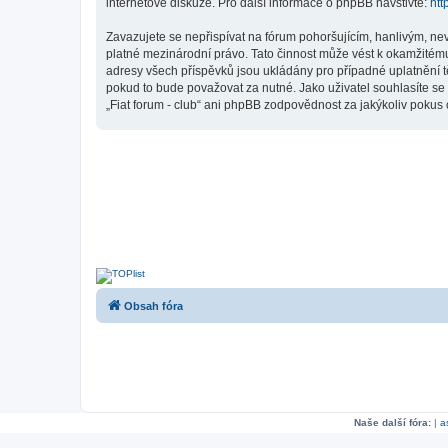
internetové diskuze. Pro další informace o phpBB navštivte:
htt
Zavazujete se nepřispívat na fórum pohoršujícím, hanlivým, nev
platné mezinárodní právo. Tato činnost může vést k okamžitému
adresy všech příspěvků jsou ukládány pro případné uplatnění tě
pokud to bude považovat za nutné. Jako uživatel souhlasíte se 
„Fiat forum - club“ ani phpBB zodpovědnost za jakýkoliv pokus o
Obsah fóra
Naše další fóra:
|
a