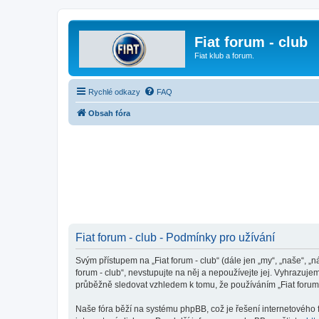
Fiat forum - club
Fiat klub a forum.
Rychlé odkazy
FAQ
Obsah fóra
Fiat forum - club - Podmínky pro užívání
Svým přístupem na „Fiat forum - club“ (dále jen „my“, „naše“, „n
forum - club“, nevstupujte na něj a nepoužívejte jej. Vyhrazuj
průběžně sledovat vzhledem k tomu, že používáním „Fiat forum -
Naše fóra běží na systému phpBB, což je řešení internetového fó