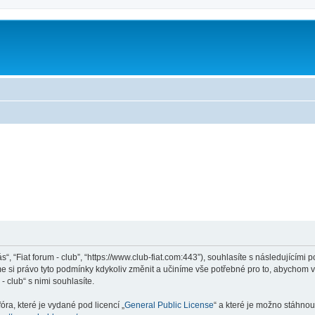
ás“, “Fiat forum - club”, “https://www.club-fiat.com:443”), souhlasíte s následující
eme si právo tyto podmínky kdykoliv změnit a učiníme vše potřebné pro to, abychom 
 club“ s nimi souhlasíte.
ra, které je vydané pod licencí „
General Public License
“ a které je možno stáhnou