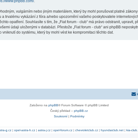
ps://www.phpbb.com/
.
hodným, vulgárním nebo jiným materiálem, který by mohl porušovat platné zákony ve
 a trvalému vykázání z fóra a/nebo upozornění vašeho poskytovatele internetových
chto opatření. Souhlasíte s tím, že „Fiat forum - club“ má právo odstranit, upravit
všemi údaji uloženými v databázi. Přestože „Fiat forum - club“ ani phpBB neposkytn
 vniknutí do systému, který by mohl vést ke kompromitaci těchto dat.
Založeno na
phpBB
® Forum Software © phpBB Limited
Český překlad –
phpBB.cz
Soukromí
|
Podmínky
stra-g.cz
|
opel-astra-h.cz
|
astra-j.cz
|
opel-forum.cz
|
chevroletclub.cz
|
hyundaiclub.net
|
kia-club