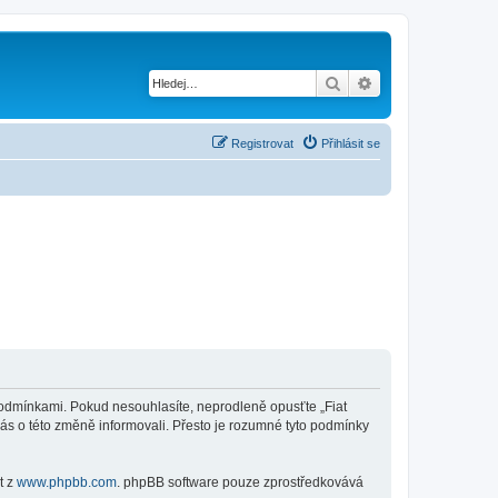
Hledat
Pokročilé hledání
Registrovat
Přihlásit se
mi podmínkami. Pokud nesouhlasíte, neprodleně opusťte „Fiat
vás o této změně informovali. Přesto je rozumné tyto podmínky
t z
www.phpbb.com
. phpBB software pouze zprostředkovává