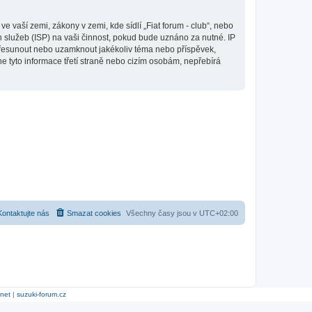
 vaší zemi, zákony v zemi, kde sídlí „Fiat forum - club“, nebo
 služeb (ISP) na vaši činnost, pokud bude uznáno za nutné. IP
, přesunout nebo uzamknout jakékoliv téma nebo příspěvek,
e tyto informace třetí straně nebo cizím osobám, nepřebírá
Kontaktujte nás
Smazat cookies
Všechny časy jsou v
UTC+02:00
.net
|
suzuki-forum.cz