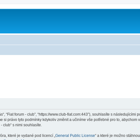
ás“, “Fiat forum - club”, “https://www.club-fiat.com:443”), souhlasíte s následující
eme si právo tyto podmínky kdykoliv změnit a učiníme vše potřebné pro to, abychom 
 club“ s nimi souhlasíte.
ra, které je vydané pod licencí „
General Public License
“ a které je možno stáhnou