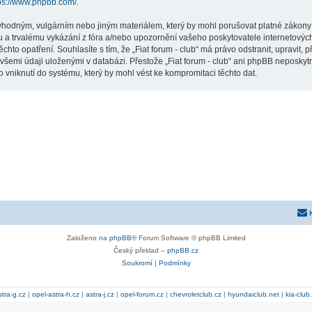
ps://www.phpbb.com/
.
hodným, vulgárním nebo jiným materiálem, který by mohl porušovat platné zákony ve
 a trvalému vykázání z fóra a/nebo upozornění vašeho poskytovatele internetových
chto opatření. Souhlasíte s tím, že „Fiat forum - club“ má právo odstranit, upravit
všemi údaji uloženými v databázi. Přestože „Fiat forum - club“ ani phpBB neposkytn
 vniknutí do systému, který by mohl vést ke kompromitaci těchto dat.
Založeno na
phpBB
® Forum Software © phpBB Limited
Český překlad –
phpBB.cz
Soukromí
|
Podmínky
stra-g.cz
|
opel-astra-h.cz
|
astra-j.cz
|
opel-forum.cz
|
chevroletclub.cz
|
hyundaiclub.net
|
kia-club