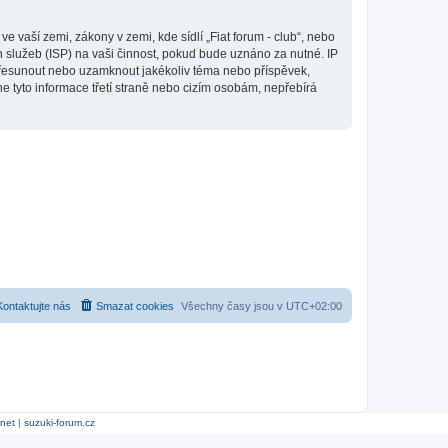
 vaší zemi, zákony v zemi, kde sídlí „Fiat forum - club“, nebo
 služeb (ISP) na vaši činnost, pokud bude uznáno za nutné. IP
, přesunout nebo uzamknout jakékoliv téma nebo příspěvek,
e tyto informace třetí straně nebo cizím osobám, nepřebírá
Kontaktujte nás
Smazat cookies
Všechny časy jsou v
UTC+02:00
.net
|
suzuki-forum.cz