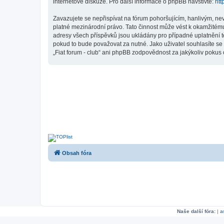
internetové diskuze. Pro další informace o phpBB navštivte:
htt
Zavazujete se nepřispívat na fórum pohoršujícím, hanlivým, nev
platné mezinárodní právo. Tato činnost může vést k okamžitému
adresy všech příspěvků jsou ukládány pro případné uplatnění tě
pokud to bude považovat za nutné. Jako uživatel souhlasíte se 
„Fiat forum - club“ ani phpBB zodpovědnost za jakýkoliv pokus o
Obsah fóra
Naše další fóra:
|
a