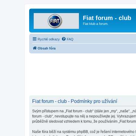
Fiat forum - club
Fiat klub a forum.
Rychlé odkazy
FAQ
Obsah fóra
Fiat forum - club - Podmínky pro užívání
Svým přístupem na „Fiat forum - club“ (dále jen „my“, „naše“, „n
forum - club“, nevstupujte na něj a nepoužívejte jej. Vyhrazuj
průběžně sledovat vzhledem k tomu, že používáním „Fiat forum -
Naše fóra běží na systému phpBB, což je řešení internetového fó