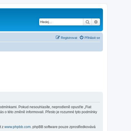
Hledat
Pokročilé hledání
Registrovat
Přihlásit se
mi podmínkami. Pokud nesouhlasíte, neprodleně opusťte „Fiat
vás o této změně informovali. Přesto je rozumné tyto podmínky
t z
www.phpbb.com
. phpBB software pouze zprostředkovává