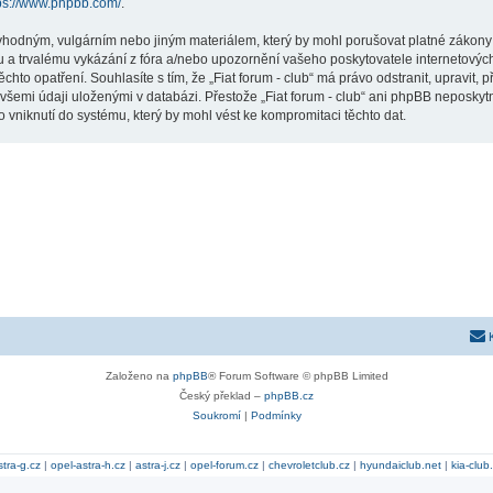
ps://www.phpbb.com/
.
hodným, vulgárním nebo jiným materiálem, který by mohl porušovat platné zákony ve
 a trvalému vykázání z fóra a/nebo upozornění vašeho poskytovatele internetových
chto opatření. Souhlasíte s tím, že „Fiat forum - club“ má právo odstranit, upravit
všemi údaji uloženými v databázi. Přestože „Fiat forum - club“ ani phpBB neposkytn
 vniknutí do systému, který by mohl vést ke kompromitaci těchto dat.
Založeno na
phpBB
® Forum Software © phpBB Limited
Český překlad –
phpBB.cz
Soukromí
|
Podmínky
stra-g.cz
|
opel-astra-h.cz
|
astra-j.cz
|
opel-forum.cz
|
chevroletclub.cz
|
hyundaiclub.net
|
kia-club