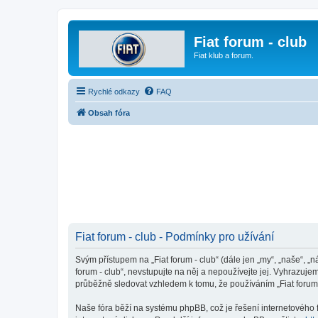
Fiat forum - club
Fiat klub a forum.
Rychlé odkazy
FAQ
Obsah fóra
Fiat forum - club - Podmínky pro užívání
Svým přístupem na „Fiat forum - club“ (dále jen „my“, „naše“, „n
forum - club“, nevstupujte na něj a nepoužívejte jej. Vyhrazuj
průběžně sledovat vzhledem k tomu, že používáním „Fiat forum -
Naše fóra běží na systému phpBB, což je řešení internetového fó