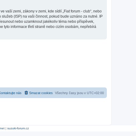
 vaší zemi, zákony v zemi, kde sídlí „Fiat forum - club“, nebo
 služeb (ISP) na vaši činnost, pokud bude uznáno za nutné. IP
, přesunout nebo uzamknout jakékoliv téma nebo příspěvek,
e tyto informace třetí straně nebo cizím osobám, nepřebírá
Kontaktujte nás
Smazat cookies
Všechny časy jsou v
UTC+02:00
.net
|
suzuki-forum.cz