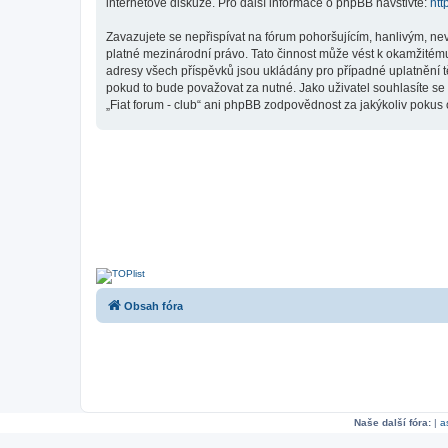
internetové diskuze. Pro další informace o phpBB navštivte:
htt
Zavazujete se nepřispívat na fórum pohoršujícím, hanlivým, nev
platné mezinárodní právo. Tato činnost může vést k okamžitému
adresy všech příspěvků jsou ukládány pro případné uplatnění tě
pokud to bude považovat za nutné. Jako uživatel souhlasíte se 
„Fiat forum - club“ ani phpBB zodpovědnost za jakýkoliv pokus o
Obsah fóra
Naše další fóra:
|
a