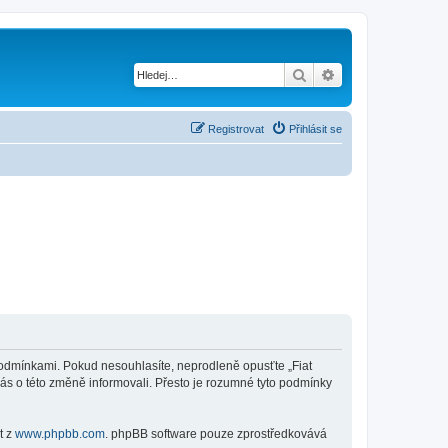
Hledat
Pokročilé hledání
Registrovat
Přihlásit se
mi podmínkami. Pokud nesouhlasíte, neprodleně opusťte „Fiat
vás o této změně informovali. Přesto je rozumné tyto podmínky
t z
www.phpbb.com
. phpBB software pouze zprostředkovává