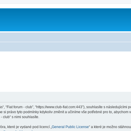
ás“, “Fiat forum - club”, “https://www.club-fiat.com:443”), souhlasíte s následující
eme si právo tyto podmínky kdykoliv změnit a učiníme vše potřebné pro to, abychom 
 club“ s nimi souhlasíte.
ra, které je vydané pod licencí „
General Public License
“ a které je možno stáhnou