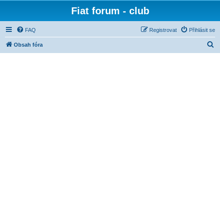
Fiat forum - club
FAQ
Registrovat
Přihlásit se
H
Obsah fóra
l
e
d
a
t