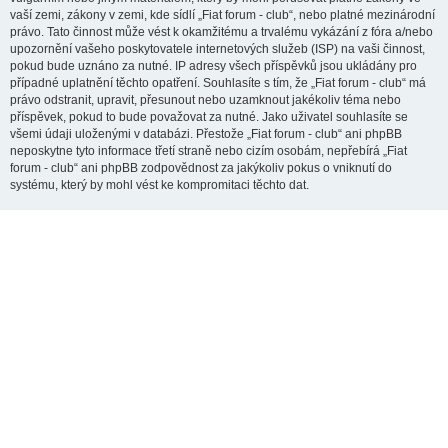
vaší zemi, zákony v zemi, kde sídlí „Fiat forum - club“, nebo platné mezinárodní
právo. Tato činnost může vést k okamžitému a trvalému vykázání z fóra a/nebo
upozornění vašeho poskytovatele internetových služeb (ISP) na vaši činnost,
pokud bude uznáno za nutné. IP adresy všech příspěvků jsou ukládány pro
případné uplatnění těchto opatření. Souhlasíte s tím, že „Fiat forum - club“ má
právo odstranit, upravit, přesunout nebo uzamknout jakékoliv téma nebo
příspěvek, pokud to bude považovat za nutné. Jako uživatel souhlasíte se
všemi údaji uloženými v databázi. Přestože „Fiat forum - club“ ani phpBB
neposkytne tyto informace třetí straně nebo cizím osobám, nepřebírá „Fiat
forum - club“ ani phpBB zodpovědnost za jakýkoliv pokus o vniknutí do
systému, který by mohl vést ke kompromitaci těchto dat.