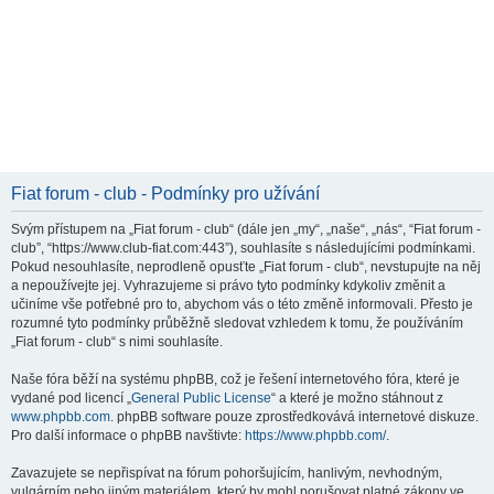
Fiat forum - club - Podmínky pro užívání
Svým přístupem na „Fiat forum - club“ (dále jen „my“, „naše“, „nás“, “Fiat forum -
club”, “https://www.club-fiat.com:443”), souhlasíte s následujícími podmínkami.
Pokud nesouhlasíte, neprodleně opusťte „Fiat forum - club“, nevstupujte na něj
a nepoužívejte jej. Vyhrazujeme si právo tyto podmínky kdykoliv změnit a
učiníme vše potřebné pro to, abychom vás o této změně informovali. Přesto je
rozumné tyto podmínky průběžně sledovat vzhledem k tomu, že používáním
„Fiat forum - club“ s nimi souhlasíte.
Naše fóra běží na systému phpBB, což je řešení internetového fóra, které je
vydané pod licencí „
General Public License
“ a které je možno stáhnout z
www.phpbb.com
. phpBB software pouze zprostředkovává internetové diskuze.
Pro další informace o phpBB navštivte:
https://www.phpbb.com/
.
Zavazujete se nepřispívat na fórum pohoršujícím, hanlivým, nevhodným,
vulgárním nebo jiným materiálem, který by mohl porušovat platné zákony ve