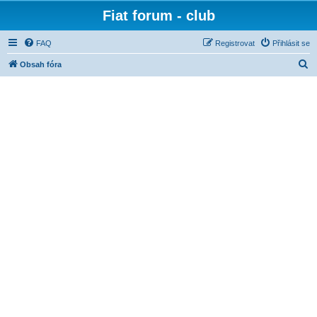
Fiat forum - club
FAQ
Registrovat
Přihlásit se
H
Obsah fóra
l
e
d
a
t