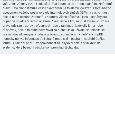
vaší zemi, zákony v zemi, kde sídlí „Fiat forum - club“, nebo platné mezinárodní
právo. Tato činnost může vést k okamžitému a trvalému vykázání z fóra a/nebo
upozornění vašeho poskytovatele internetových služeb (ISP) na vaši činnost,
pokud bude uznáno za nutné. IP adresy všech příspěvků jsou ukládány pro
případné uplatnění těchto opatření. Souhlasíte s tím, že „Fiat forum - club“ má
právo odstranit, upravit, přesunout nebo uzamknout jakékoliv téma nebo
příspěvek, pokud to bude považovat za nutné. Jako uživatel souhlasíte se
všemi údaji uloženými v databázi. Přestože „Fiat forum - club“ ani phpBB
neposkytne tyto informace třetí straně nebo cizím osobám, nepřebírá „Fiat
forum - club“ ani phpBB zodpovědnost za jakýkoliv pokus o vniknutí do
systému, který by mohl vést ke kompromitaci těchto dat.