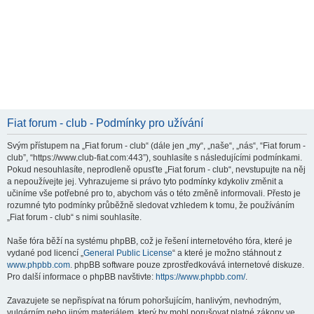
Fiat forum - club - Podmínky pro užívání
Svým přístupem na „Fiat forum - club“ (dále jen „my“, „naše“, „nás“, “Fiat forum -
club”, “https://www.club-fiat.com:443”), souhlasíte s následujícími podmínkami.
Pokud nesouhlasíte, neprodleně opusťte „Fiat forum - club“, nevstupujte na něj
a nepoužívejte jej. Vyhrazujeme si právo tyto podmínky kdykoliv změnit a
učiníme vše potřebné pro to, abychom vás o této změně informovali. Přesto je
rozumné tyto podmínky průběžně sledovat vzhledem k tomu, že používáním
„Fiat forum - club“ s nimi souhlasíte.
Naše fóra běží na systému phpBB, což je řešení internetového fóra, které je
vydané pod licencí „
General Public License
“ a které je možno stáhnout z
www.phpbb.com
. phpBB software pouze zprostředkovává internetové diskuze.
Pro další informace o phpBB navštivte:
https://www.phpbb.com/
.
Zavazujete se nepřispívat na fórum pohoršujícím, hanlivým, nevhodným,
vulgárním nebo jiným materiálem, který by mohl porušovat platné zákony ve