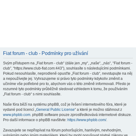
Fiat forum - club - Podmínky pro užívání
Svým přístupem na „Fiat forum - club“ (dále jen „my“, „naše“, „nás“, “Fiat forum -
club”, “https://www.club-fiat.com:443”), souhlasíte s následujícími podmínkami.
Pokud nesouhlasíte, neprodleně opusťte „Fiat forum - club“, nevstupujte na něj
a nepoužívejte jej. Vyhrazujeme si právo tyto podmínky kdykoliv změnit a
učiníme vše potřebné pro to, abychom vás o této změně informovali. Přesto je
rozumné tyto podmínky průběžně sledovat vzhledem k tomu, že používáním
„Fiat forum - club“ s nimi souhlasíte.
Naše fóra běží na systému phpBB, což je řešení internetového fóra, které je
vydané pod licencí „
General Public License
“ a které je možno stáhnout z
www.phpbb.com
. phpBB software pouze zprostředkovává internetové diskuze.
Pro další informace o phpBB navštivte:
https://www.phpbb.com/
.
Zavazujete se nepřispívat na fórum pohoršujícím, hanlivým, nevhodným,
vulgárním nebo jiným materiálem, který by mohl porušovat platné zákony ve