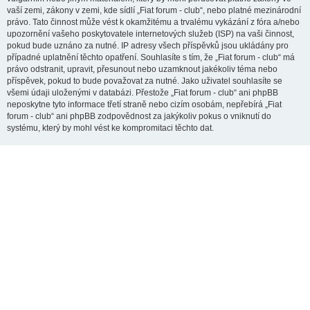
vaší zemi, zákony v zemi, kde sídlí „Fiat forum - club“, nebo platné mezinárodní
právo. Tato činnost může vést k okamžitému a trvalému vykázání z fóra a/nebo
upozornění vašeho poskytovatele internetových služeb (ISP) na vaši činnost,
pokud bude uznáno za nutné. IP adresy všech příspěvků jsou ukládány pro
případné uplatnění těchto opatření. Souhlasíte s tím, že „Fiat forum - club“ má
právo odstranit, upravit, přesunout nebo uzamknout jakékoliv téma nebo
příspěvek, pokud to bude považovat za nutné. Jako uživatel souhlasíte se
všemi údaji uloženými v databázi. Přestože „Fiat forum - club“ ani phpBB
neposkytne tyto informace třetí straně nebo cizím osobám, nepřebírá „Fiat
forum - club“ ani phpBB zodpovědnost za jakýkoliv pokus o vniknutí do
systému, který by mohl vést ke kompromitaci těchto dat.