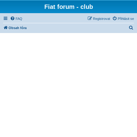
Fiat forum - club
FAQ
Registrovat
Přihlásit se
H
Obsah fóra
l
e
d
a
t