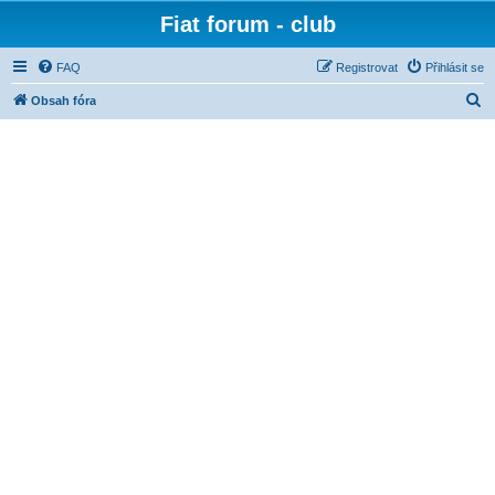
Fiat forum - club
FAQ
Registrovat
Přihlásit se
H
Obsah fóra
l
e
d
a
t