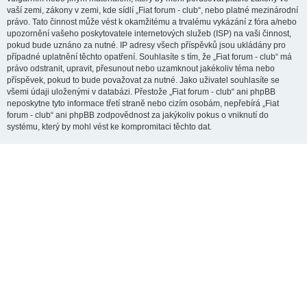
vaší zemi, zákony v zemi, kde sídlí „Fiat forum - club“, nebo platné mezinárodní
právo. Tato činnost může vést k okamžitému a trvalému vykázání z fóra a/nebo
upozornění vašeho poskytovatele internetových služeb (ISP) na vaši činnost,
pokud bude uznáno za nutné. IP adresy všech příspěvků jsou ukládány pro
případné uplatnění těchto opatření. Souhlasíte s tím, že „Fiat forum - club“ má
právo odstranit, upravit, přesunout nebo uzamknout jakékoliv téma nebo
příspěvek, pokud to bude považovat za nutné. Jako uživatel souhlasíte se
všemi údaji uloženými v databázi. Přestože „Fiat forum - club“ ani phpBB
neposkytne tyto informace třetí straně nebo cizím osobám, nepřebírá „Fiat
forum - club“ ani phpBB zodpovědnost za jakýkoliv pokus o vniknutí do
systému, který by mohl vést ke kompromitaci těchto dat.