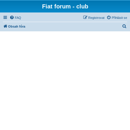
Fiat forum - club
FAQ
Registrovat
Přihlásit se
H
Obsah fóra
l
e
d
a
t