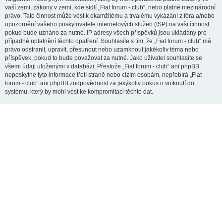
vaší zemi, zákony v zemi, kde sídlí „Fiat forum - club“, nebo platné mezinárodní
právo. Tato činnost může vést k okamžitému a trvalému vykázání z fóra a/nebo
upozornění vašeho poskytovatele internetových služeb (ISP) na vaši činnost,
pokud bude uznáno za nutné. IP adresy všech příspěvků jsou ukládány pro
případné uplatnění těchto opatření. Souhlasíte s tím, že „Fiat forum - club“ má
právo odstranit, upravit, přesunout nebo uzamknout jakékoliv téma nebo
příspěvek, pokud to bude považovat za nutné. Jako uživatel souhlasíte se
všemi údaji uloženými v databázi. Přestože „Fiat forum - club“ ani phpBB
neposkytne tyto informace třetí straně nebo cizím osobám, nepřebírá „Fiat
forum - club“ ani phpBB zodpovědnost za jakýkoliv pokus o vniknutí do
systému, který by mohl vést ke kompromitaci těchto dat.