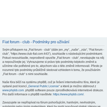
Fiat forum - club - Podmínky pro užívání
Svým přístupem na „Fiat forum - club“ (dále jen „my“, „naše“, „nás“, “Fiat forum -
club”, “https://www.club-fiat.com:443”), souhlasíte s následujícími podmínkami.
Pokud nesouhlasíte, neprodleně opusťte „Fiat forum - club“, nevstupujte na něj
a nepoužívejte jej. Vyhrazujeme si právo tyto podmínky kdykoliv změnit a
učiníme vše potřebné pro to, abychom vás o této změně informovali. Přesto je
rozumné tyto podmínky průběžně sledovat vzhledem k tomu, že používáním
„Fiat forum - club“ s nimi souhlasíte.
Naše fóra běží na systému phpBB, což je řešení internetového fóra, které je
vydané pod licencí „
General Public License
“ a které je možno stáhnout z
www.phpbb.com
. phpBB software pouze zprostředkovává internetové diskuze.
Pro další informace o phpBB navštivte:
https://www.phpbb.com/
.
Zavazujete se nepřispívat na fórum pohoršujícím, hanlivým, nevhodným,
vulgárním nebo jiným materiálem, který by mohl porušovat platné zákony ve