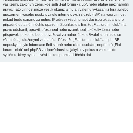
vaší zemi, zákony v zemi, kde sídlí „Fiat forum - club“, nebo platné mezinárodní
právo. Tato činnost může vést k okamžitému a trvalému vykázání z fóra a/nebo
upozornění vašeho poskytovatele internetových služeb (ISP) na vaši činnost,
pokud bude uznáno za nutné. IP adresy všech příspěvků jsou ukládány pro
případné uplatnění těchto opatření. Souhlasíte s tím, že „Fiat forum - club“ má
právo odstranit, upravit, přesunout nebo uzamknout jakékoliv téma nebo
příspěvek, pokud to bude považovat za nutné. Jako uživatel souhlasíte se
všemi údaji uloženými v databázi. Přestože „Fiat forum - club“ ani phpBB
neposkytne tyto informace třetí straně nebo cizím osobám, nepřebírá „Fiat
forum - club“ ani phpBB zodpovědnost za jakýkoliv pokus o vniknutí do
systému, který by mohl vést ke kompromitaci těchto dat.