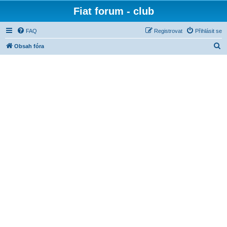
Fiat forum - club
FAQ
Registrovat
Přihlásit se
H
Obsah fóra
l
e
d
a
t