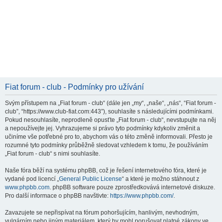
Fiat forum - club - Podmínky pro užívání
Svým přístupem na „Fiat forum - club“ (dále jen „my“, „naše“, „nás“, “Fiat forum -
club”, “https://www.club-fiat.com:443”), souhlasíte s následujícími podmínkami.
Pokud nesouhlasíte, neprodleně opusťte „Fiat forum - club“, nevstupujte na něj
a nepoužívejte jej. Vyhrazujeme si právo tyto podmínky kdykoliv změnit a
učiníme vše potřebné pro to, abychom vás o této změně informovali. Přesto je
rozumné tyto podmínky průběžně sledovat vzhledem k tomu, že používáním
„Fiat forum - club“ s nimi souhlasíte.
Naše fóra běží na systému phpBB, což je řešení internetového fóra, které je
vydané pod licencí „
General Public License
“ a které je možno stáhnout z
www.phpbb.com
. phpBB software pouze zprostředkovává internetové diskuze.
Pro další informace o phpBB navštivte:
https://www.phpbb.com/
.
Zavazujete se nepřispívat na fórum pohoršujícím, hanlivým, nevhodným,
vulgárním nebo jiným materiálem, který by mohl porušovat platné zákony ve