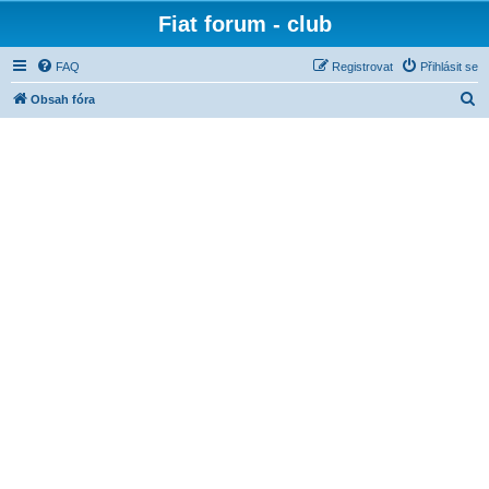
Fiat forum - club
FAQ
Registrovat
Přihlásit se
H
Obsah fóra
l
e
d
a
t