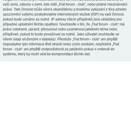
vaší zemi, zákony v zemi, kde sídlí „Fiat forum - club“, nebo platné mezinárodní
právo. Tato činnost může vést k okamžitému a trvalému vykázání z fóra a/nebo
upozornění vašeho poskytovatele internetových služeb (ISP) na vaši činnost,
pokud bude uznáno za nutné. IP adresy všech příspěvků jsou ukládány pro
případné uplatnění těchto opatření. Souhlasíte s tím, že „Fiat forum - club“ má
právo odstranit, upravit, přesunout nebo uzamknout jakékoliv téma nebo
příspěvek, pokud to bude považovat za nutné. Jako uživatel souhlasíte se
všemi údaji uloženými v databázi. Přestože „Fiat forum - club“ ani phpBB
neposkytne tyto informace třetí straně nebo cizím osobám, nepřebírá „Fiat
forum - club“ ani phpBB zodpovědnost za jakýkoliv pokus o vniknutí do
systému, který by mohl vést ke kompromitaci těchto dat.