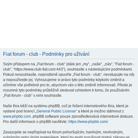
Fiat forum - club - Podmínky pro užívání
Svým přístupem na „Fiat forum - club“ (dále jen „my“, „naše“, „nás“, “Fiat forum -
club”, “https://www.club-fiat.com:443”), souhlasíte s následujícími podmínkami.
Pokud nesouhlasíte, neprodleně opusťte „Fiat forum - club“, nevstupujte na něj
a nepoužívejte jej. Vyhrazujeme si právo tyto podmínky kdykoliv změnit a
učiníme vše potřebné pro to, abychom vás o této změně informovali. Přesto je
rozumné tyto podmínky průběžně sledovat vzhledem k tomu, že používáním
„Fiat forum - club“ s nimi souhlasíte.
Naše fóra běží na systému phpBB, což je řešení internetového fóra, které je
vydané pod licencí „
General Public License
“ a které je možno stáhnout z
www.phpbb.com
. phpBB software pouze zprostředkovává internetové diskuze.
Pro další informace o phpBB navštivte:
https://www.phpbb.com/
.
Zavazujete se nepřispívat na fórum pohoršujícím, hanlivým, nevhodným,
vulgárním nebo jiným materiálem, který by mohl porušovat platné zákony ve