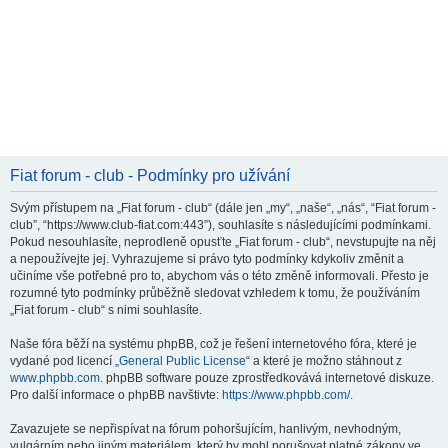
Fiat forum - club - Podmínky pro užívání
Svým přístupem na „Fiat forum - club“ (dále jen „my“, „naše“, „nás“, “Fiat forum -
club”, “https://www.club-fiat.com:443”), souhlasíte s následujícími podmínkami.
Pokud nesouhlasíte, neprodleně opusťte „Fiat forum - club“, nevstupujte na něj
a nepoužívejte jej. Vyhrazujeme si právo tyto podmínky kdykoliv změnit a
učiníme vše potřebné pro to, abychom vás o této změně informovali. Přesto je
rozumné tyto podmínky průběžně sledovat vzhledem k tomu, že používáním
„Fiat forum - club“ s nimi souhlasíte.
Naše fóra běží na systému phpBB, což je řešení internetového fóra, které je
vydané pod licencí „
General Public License
“ a které je možno stáhnout z
www.phpbb.com
. phpBB software pouze zprostředkovává internetové diskuze.
Pro další informace o phpBB navštivte:
https://www.phpbb.com/
.
Zavazujete se nepřispívat na fórum pohoršujícím, hanlivým, nevhodným,
vulgárním nebo jiným materiálem, který by mohl porušovat platné zákony ve