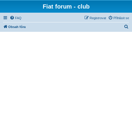
Fiat forum - club
FAQ
Registrovat
Přihlásit se
H
Obsah fóra
l
e
d
a
t