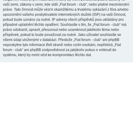
vaší zemi, zákony v zemi, kde sídlí „Fiat forum - club“, nebo platné mezinárodní
právo. Tato činnost může vést k okamžitému a trvalému vykázání z fóra a/nebo
upozornění vašeho poskytovatele internetových služeb (ISP) na vaši činnost,
pokud bude uznáno za nutné. IP adresy všech příspěvků jsou ukládány pro
případné uplatnění těchto opatření. Souhlasíte s tím, že „Fiat forum - club“ má
právo odstranit, upravit, přesunout nebo uzamknout jakékoliv téma nebo
příspěvek, pokud to bude považovat za nutné. Jako uživatel souhlasíte se
všemi údaji uloženými v databázi. Přestože „Fiat forum - club“ ani phpBB
neposkytne tyto informace třetí straně nebo cizím osobám, nepřebírá „Fiat
forum - club“ ani phpBB zodpovědnost za jakýkoliv pokus o vniknutí do
systému, který by mohl vést ke kompromitaci těchto dat.