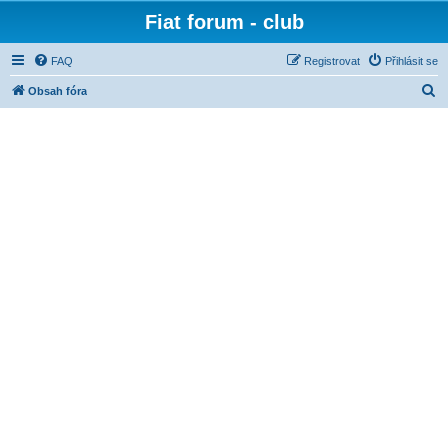
Fiat forum - club
FAQ
Registrovat
Přihlásit se
H
Obsah fóra
l
e
d
a
t