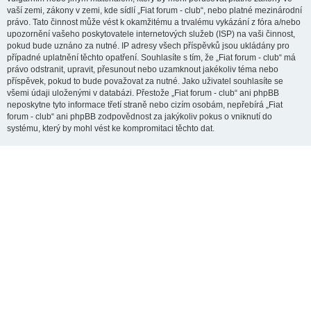
vaší zemi, zákony v zemi, kde sídlí „Fiat forum - club“, nebo platné mezinárodní
právo. Tato činnost může vést k okamžitému a trvalému vykázání z fóra a/nebo
upozornění vašeho poskytovatele internetových služeb (ISP) na vaši činnost,
pokud bude uznáno za nutné. IP adresy všech příspěvků jsou ukládány pro
případné uplatnění těchto opatření. Souhlasíte s tím, že „Fiat forum - club“ má
právo odstranit, upravit, přesunout nebo uzamknout jakékoliv téma nebo
příspěvek, pokud to bude považovat za nutné. Jako uživatel souhlasíte se
všemi údaji uloženými v databázi. Přestože „Fiat forum - club“ ani phpBB
neposkytne tyto informace třetí straně nebo cizím osobám, nepřebírá „Fiat
forum - club“ ani phpBB zodpovědnost za jakýkoliv pokus o vniknutí do
systému, který by mohl vést ke kompromitaci těchto dat.