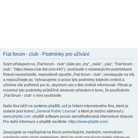
Fiat forum - club - Podmínky pro užívání
Svým přístupem na „Fiat forum - club“ (dále jen „my“, „naše“, „nás“, “Fiat forum -
club”, “https://www.club-fiat.com:443”), souhlasíte s následujícími podmínkami.
Pokud nesouhlasíte, neprodleně opusťte „Fiat forum - club“, nevstupujte na něj
a nepoužívejte jej. Vyhrazujeme si právo tyto podmínky kdykoliv změnit a
učiníme vše potřebné pro to, abychom vás o této změně informovali. Přesto je
rozumné tyto podmínky průběžně sledovat vzhledem k tomu, že používáním
„Fiat forum - club“ s nimi souhlasíte.
Naše fóra běží na systému phpBB, což je řešení internetového fóra, které je
vydané pod licencí „
General Public License
“ a které je možno stáhnout z
www.phpbb.com
. phpBB software pouze zprostředkovává internetové diskuze.
Pro další informace o phpBB navštivte:
https://www.phpbb.com/
.
Zavazujete se nepřispívat na fórum pohoršujícím, hanlivým, nevhodným,
vulgárním nebo jiným materiálem, který by mohl porušovat platné zákony ve