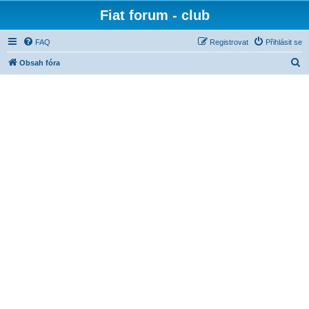
Fiat forum - club
FAQ
Registrovat
Přihlásit se
H
Obsah fóra
l
e
d
a
t