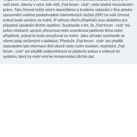
vaší zemi, zákony v zemi, kde sídlí „Fiat forum - club“, nebo platné mezinárodní
právo. Tato činnost může vést k okamžitému a trvalému vykázání z fóra a/nebo
upozornění vašeho poskytovatele internetových služeb (ISP) na vaši činnost,
pokud bude uznáno za nutné. IP adresy všech příspěvků jsou ukládány pro
případné uplatnění těchto opatření. Souhlasíte s tím, že „Fiat forum - club“ má
právo odstranit, upravit, přesunout nebo uzamknout jakékoliv téma nebo
příspěvek, pokud to bude považovat za nutné. Jako uživatel souhlasíte se
všemi údaji uloženými v databázi. Přestože „Fiat forum - club“ ani phpBB
neposkytne tyto informace třetí straně nebo cizím osobám, nepřebírá „Fiat
forum - club“ ani phpBB zodpovědnost za jakýkoliv pokus o vniknutí do
systému, který by mohl vést ke kompromitaci těchto dat.