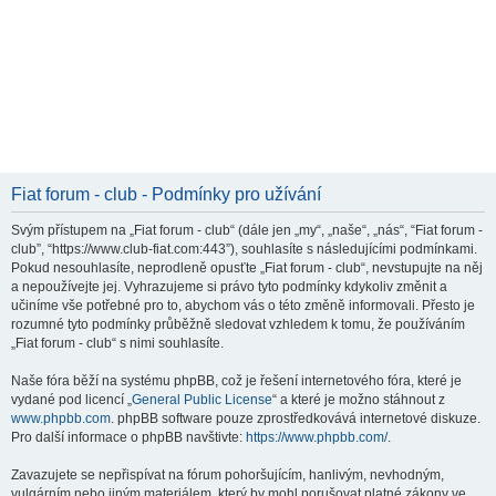
Fiat forum - club - Podmínky pro užívání
Svým přístupem na „Fiat forum - club“ (dále jen „my“, „naše“, „nás“, “Fiat forum -
club”, “https://www.club-fiat.com:443”), souhlasíte s následujícími podmínkami.
Pokud nesouhlasíte, neprodleně opusťte „Fiat forum - club“, nevstupujte na něj
a nepoužívejte jej. Vyhrazujeme si právo tyto podmínky kdykoliv změnit a
učiníme vše potřebné pro to, abychom vás o této změně informovali. Přesto je
rozumné tyto podmínky průběžně sledovat vzhledem k tomu, že používáním
„Fiat forum - club“ s nimi souhlasíte.
Naše fóra běží na systému phpBB, což je řešení internetového fóra, které je
vydané pod licencí „
General Public License
“ a které je možno stáhnout z
www.phpbb.com
. phpBB software pouze zprostředkovává internetové diskuze.
Pro další informace o phpBB navštivte:
https://www.phpbb.com/
.
Zavazujete se nepřispívat na fórum pohoršujícím, hanlivým, nevhodným,
vulgárním nebo jiným materiálem, který by mohl porušovat platné zákony ve