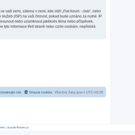
 vaší zemi, zákony v zemi, kde sídlí „Fiat forum - club“, nebo
 služeb (ISP) na vaši činnost, pokud bude uznáno za nutné. IP
, přesunout nebo uzamknout jakékoliv téma nebo příspěvek,
e tyto informace třetí straně nebo cizím osobám, nepřebírá
Kontaktujte nás
Smazat cookies
Všechny časy jsou v
UTC+02:00
.net
|
suzuki-forum.cz