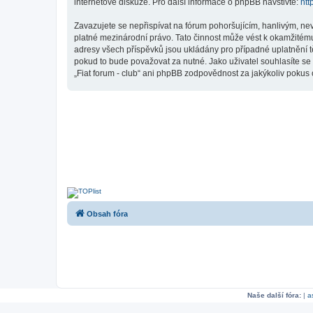
internetové diskuze. Pro další informace o phpBB navštivte:
htt
Zavazujete se nepřispívat na fórum pohoršujícím, hanlivým, nev
platné mezinárodní právo. Tato činnost může vést k okamžitému
adresy všech příspěvků jsou ukládány pro případné uplatnění tě
pokud to bude považovat za nutné. Jako uživatel souhlasíte se 
„Fiat forum - club“ ani phpBB zodpovědnost za jakýkoliv pokus o
Obsah fóra
Naše další fóra:
|
a