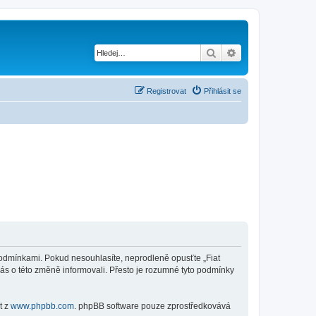
Hledat
Pokročilé hledání
Registrovat
Přihlásit se
mi podmínkami. Pokud nesouhlasíte, neprodleně opusťte „Fiat
vás o této změně informovali. Přesto je rozumné tyto podmínky
t z
www.phpbb.com
. phpBB software pouze zprostředkovává