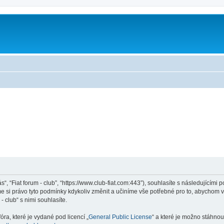
ás“, “Fiat forum - club”, “https://www.club-fiat.com:443”), souhlasíte s následující
eme si právo tyto podmínky kdykoliv změnit a učiníme vše potřebné pro to, abychom 
 club“ s nimi souhlasíte.
ra, které je vydané pod licencí „
General Public License
“ a které je možno stáhnou