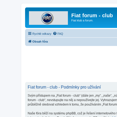
Fiat forum - club
Fiat klub a forum.
Rychlé odkazy
FAQ
Obsah fóra
Fiat forum - club - Podmínky pro užívání
Svým přístupem na „Fiat forum - club“ (dále jen „my“, „naše“, „n
forum - club“, nevstupujte na něj a nepoužívejte jej. Vyhrazuj
průběžně sledovat vzhledem k tomu, že používáním „Fiat forum -
Naše fóra běží na systému phpBB, což je řešení internetového fó