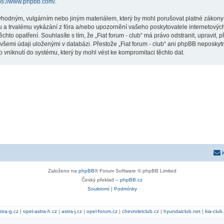
ps://www.phpbb.com/
.
hodným, vulgárním nebo jiným materiálem, který by mohl porušovat platné zákony ve
 a trvalému vykázání z fóra a/nebo upozornění vašeho poskytovatele internetových
chto opatření. Souhlasíte s tím, že „Fiat forum - club“ má právo odstranit, upravit
všemi údaji uloženými v databázi. Přestože „Fiat forum - club“ ani phpBB neposkytn
 vniknutí do systému, který by mohl vést ke kompromitaci těchto dat.
Založeno na
phpBB
® Forum Software © phpBB Limited
Český překlad –
phpBB.cz
Soukromí
|
Podmínky
stra-g.cz
|
opel-astra-h.cz
|
astra-j.cz
|
opel-forum.cz
|
chevroletclub.cz
|
hyundaiclub.net
|
kia-club