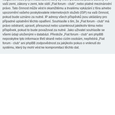
vaší zemi, zákony v zemi, kde sídlí „Fiat forum - club“, nebo platné mezinárodní
právo. Tato činnost může vést k okamžitému a trvalému vykázání z fóra a/nebo
upozornění vašeho poskytovatele internetových služeb (ISP) na vaši činnost,
pokud bude uznáno za nutné. IP adresy všech příspěvků jsou ukládány pro
případné uplatnění těchto opatření. Souhlasíte s tím, že „Fiat forum - club“ má
právo odstranit, upravit, přesunout nebo uzamknout jakékoliv téma nebo
příspěvek, pokud to bude považovat za nutné. Jako uživatel souhlasíte se
všemi údaji uloženými v databázi. Přestože „Fiat forum - club“ ani phpBB
neposkytne tyto informace třetí straně nebo cizím osobám, nepřebírá „Fiat
forum - club“ ani phpBB zodpovědnost za jakýkoliv pokus o vniknutí do
systému, který by mohl vést ke kompromitaci těchto dat.