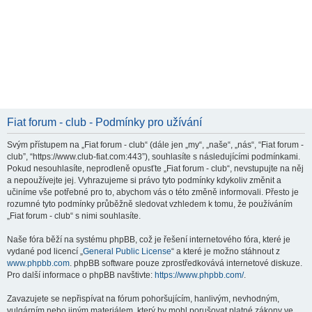
Fiat forum - club - Podmínky pro užívání
Svým přístupem na „Fiat forum - club“ (dále jen „my“, „naše“, „nás“, “Fiat forum -
club”, “https://www.club-fiat.com:443”), souhlasíte s následujícími podmínkami.
Pokud nesouhlasíte, neprodleně opusťte „Fiat forum - club“, nevstupujte na něj
a nepoužívejte jej. Vyhrazujeme si právo tyto podmínky kdykoliv změnit a
učiníme vše potřebné pro to, abychom vás o této změně informovali. Přesto je
rozumné tyto podmínky průběžně sledovat vzhledem k tomu, že používáním
„Fiat forum - club“ s nimi souhlasíte.
Naše fóra běží na systému phpBB, což je řešení internetového fóra, které je
vydané pod licencí „
General Public License
“ a které je možno stáhnout z
www.phpbb.com
. phpBB software pouze zprostředkovává internetové diskuze.
Pro další informace o phpBB navštivte:
https://www.phpbb.com/
.
Zavazujete se nepřispívat na fórum pohoršujícím, hanlivým, nevhodným,
vulgárním nebo jiným materiálem, který by mohl porušovat platné zákony ve