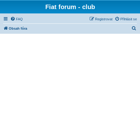
Fiat forum - club
FAQ
Registrovat
Přihlásit se
H
Obsah fóra
l
e
d
a
t