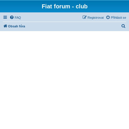
Fiat forum - club
FAQ
Registrovat
Přihlásit se
H
Obsah fóra
l
e
d
a
t