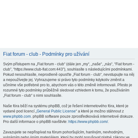
Fiat forum - club - Podmínky pro užívání
Svým přístupem na „Fiat forum - club“ (dále jen „my“, „naše“, „nás“, “Fiat forum -
club”, “https://www.club-fiat.com:443”), souhlasíte s následujícími podmínkami.
Pokud nesouhlasíte, neprodleně opusťte „Fiat forum - club“, nevstupujte na něj
a nepoužívejte jej. Vyhrazujeme si právo tyto podmínky kdykoliv změnit a
učiníme vše potřebné pro to, abychom vás o této změně informovali. Přesto je
rozumné tyto podmínky průběžně sledovat vzhledem k tomu, že používáním
„Fiat forum - club“ s nimi souhlasíte.
Naše fóra běží na systému phpBB, což je řešení internetového fóra, které je
vydané pod licencí „
General Public License
“ a které je možno stáhnout z
www.phpbb.com
. phpBB software pouze zprostředkovává internetové diskuze.
Pro další informace o phpBB navštivte:
https://www.phpbb.com/
.
Zavazujete se nepřispívat na fórum pohoršujícím, hanlivým, nevhodným,
vulgárním nebo jiným materiálem, který by mohl porušovat platné zákony ve