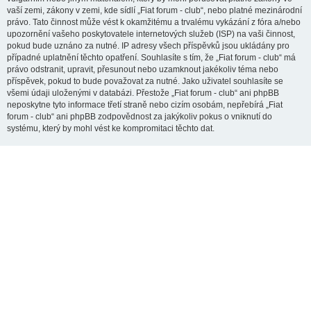
vaší zemi, zákony v zemi, kde sídlí „Fiat forum - club“, nebo platné mezinárodní
právo. Tato činnost může vést k okamžitému a trvalému vykázání z fóra a/nebo
upozornění vašeho poskytovatele internetových služeb (ISP) na vaši činnost,
pokud bude uznáno za nutné. IP adresy všech příspěvků jsou ukládány pro
případné uplatnění těchto opatření. Souhlasíte s tím, že „Fiat forum - club“ má
právo odstranit, upravit, přesunout nebo uzamknout jakékoliv téma nebo
příspěvek, pokud to bude považovat za nutné. Jako uživatel souhlasíte se
všemi údaji uloženými v databázi. Přestože „Fiat forum - club“ ani phpBB
neposkytne tyto informace třetí straně nebo cizím osobám, nepřebírá „Fiat
forum - club“ ani phpBB zodpovědnost za jakýkoliv pokus o vniknutí do
systému, který by mohl vést ke kompromitaci těchto dat.